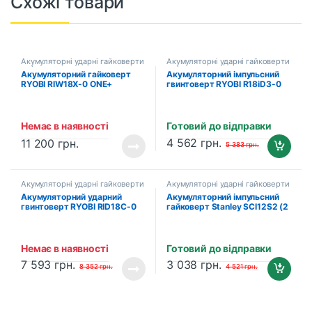
Схожі товари
Акумуляторні ударні гайковерти
Акумуляторні ударні гайковерти
та імпакти
та імпакти
Акумуляторний гайковерт
Акумуляторний імпульсний
RYOBI RIW18X-0 ONE+
гвинтоверт RYOBI R18iD3-0
(5133004960)
ONE+ (5133002613)
Немає в наявності
Готовий до відправки
4 562
грн.
11 200
грн.
5 383
грн.
Акумуляторні ударні гайковерти
Акумуляторні ударні гайковерти
та імпакти
та імпакти
Акумуляторний ударний
Акумуляторний імпульсний
гвинтоверт RYOBI RID18C-0
гайковерт Stanley SCI12S2 (2
ONE+ (5133004938)
х 1.5 Аг, зарядний пристрій)
Немає в наявності
Готовий до відправки
7 593
грн.
3 038
грн.
8 352
грн.
4 521
грн.