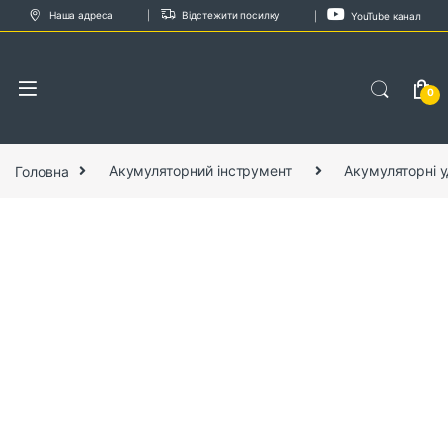
Skip to navigation
Skip to content
Наша адреса
Відстежити посилку
YouTube канал
0
Головна
Акумуляторний інструмент
Акумуляторні у