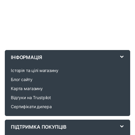
B
r
ІНФОРМАЦІЯ
a
Історія та цілі магазину
n
Блог сайту
d
Карта магазину
Відгуки на Trustpilot
s
Сертифікати дилера
C
a
ПІДТРИМКА ПОКУПЦІВ