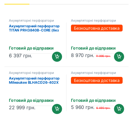
Акумуляторні перфоратори
Акумуляторні перфоратори
Акумуляторний перфоратор
Акумуляторний перфоратор
Безкоштовна доставка
TITAN PRH3840B-CORE (без
PROFI-TEC PBH5620
акумулятора та зарядного
POWERLine (1×PT2080EP (8.0
пристрою)
Аг), зарядний пристрій)
Готовий до відправки
Готовий до відправки
8 970
грн.
6 397
грн.
11 990
грн.
Акумуляторні перфоратори
Акумуляторні перфоратори
Акумуляторний перфоратор
Акумуляторний перфоратор
Безкоштовна доставка
Milwaukee BLHACD26-402X
PROFI-TEC PBH201BL
(2×4.0 Аг, зарядний
POWERLine (2×PT2040МP
пристрій) (4933492480)
(4.0 Аг), зарядний пристрій)
Готовий до відправки
Готовий до відправки
5 960
грн.
22 999
грн.
6 490
грн.