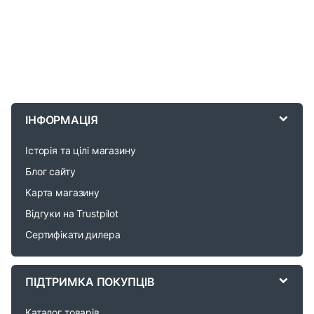
B
r
ІНФОРМАЦІЯ
a
Історія та цілі магазину
n
Блог сайту
d
Карта магазину
Відгуки на Trustpilot
s
Сертифікати дилера
C
a
ПІДТРИМКА ПОКУПЦІВ
r
Каталог товарів