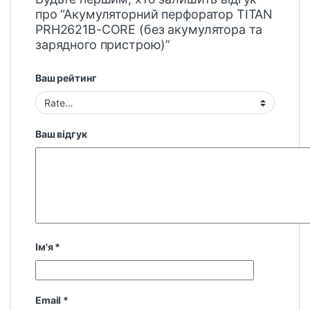
про “Акумуляторний перфоратор TITAN
PRH2621B-CORE (без акумулятора та
зарядного пристрою)”
Ваш рейтинг
Ваш відгук
Ім'я
*
Email
*