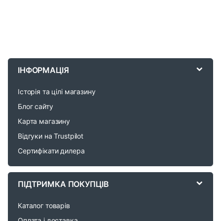
B
r
ІНФОРМАЦІЯ
a
Історія та цілі магазину
n
Блог сайту
d
Карта магазину
Відгуки на Trustpilot
s
Сертифікати дилера
C
a
ПІДТРИМКА ПОКУПЦІВ
r
Каталог товарів
Оплата і доставка