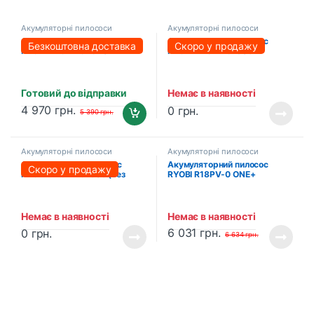
Акумуляторні пилососи
Акумуляторні пилососи
Акумуляторний пилосос
Акумуляторний пилосос
Безкоштовна доставка
Скоро у продажу
PROFI-TEC PVC2520BL
PROFI-TEC PVC1806
POWERLine (без акумулятора
(2хPT2040VX (4.0Аг),
та зарядного пристрою)
зарядний пристрій
Готовий до відправки
Немає в наявності
4 970
грн.
0
грн.
5 390
грн.
Акумуляторні пилососи
Акумуляторні пилососи
Акумуляторний пилосос
Акумуляторний пилосос
Скоро у продажу
PROFI-TEC PVC1806 (без
RYOBI R18PV-0 ONE+
акумулятора та зарядного
(5133003786)
пристрою)
Немає в наявності
Немає в наявності
6 031
грн.
0
грн.
6 634
грн.