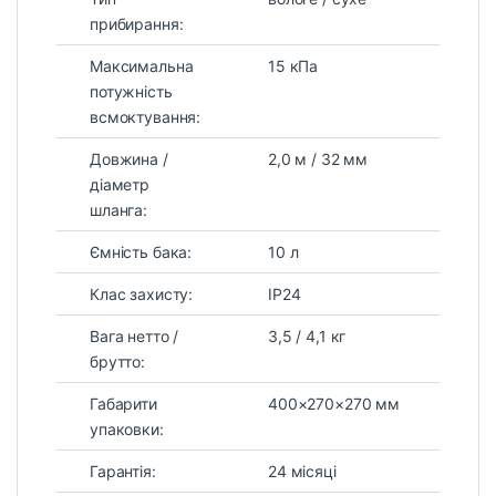
прибирання:
Максимальна
15 кПа
потужність
всмоктування:
Довжина /
2,0 м / 32 мм
діаметр
шланга:
Ємність бака:
10 л
Клас захисту:
IP24
Вага нетто /
3,5 / 4,1 кг
брутто:
Габарити
400×270×270 мм
упаковки:
Гарантія:
24 місяці