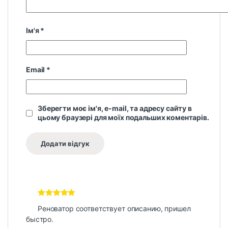
Ім'я
*
Email
*
Зберегти моє ім'я, e-mail, та адресу сайту в
цьому браузері для моїх подальших коментарів.
Оцінено в
5
Реноватор соответствует описанию, пришел
з 5
быстро.