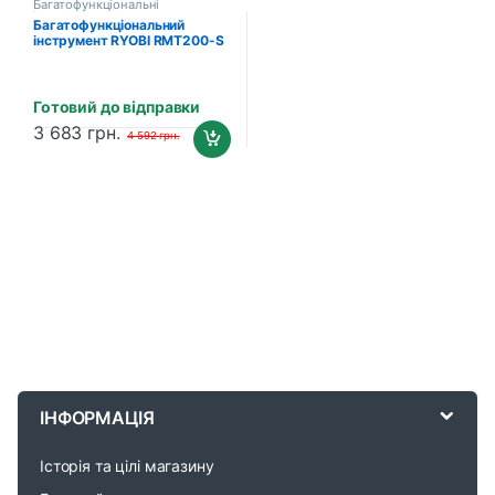
Багатофункціональні
інструменти
Багатофункціональний
інструмент RYOBI RMT200-S
(5133001818)
Готовий до відправки
3 683
грн.
4 592
грн.
B
r
ІНФОРМАЦІЯ
a
Історія та цілі магазину
n