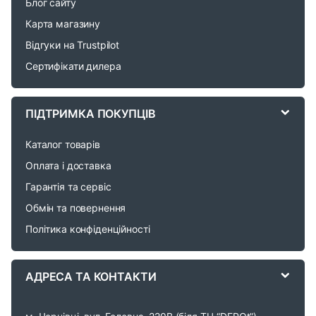
Блог сайту
d
Карта магазину
Відгуки на Trustpilot
s
Сертифікати дилера
C
a
ПІДТРИМКА ПОКУПЦІВ
r
Каталог товарів
o
Оплата і доставка
Гарантія та сервіс
u
Обмін та повернення
s
Політика конфіденційності
e
АДРЕСА ТА КОНТАКТИ
l