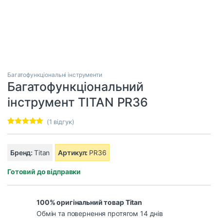
Багатофункціональні інструменти
Багатофункціональний
інструмент TITAN PR36
(
1
відгук)
Рейтинг
1
5.00
з 5 на
основі
опитування
Бренд:
Titan
Артикул:
PR36
покупця
Готовий до відправки
100% оригінальний товар Titan
Обмін та повернення протягом 14 днів