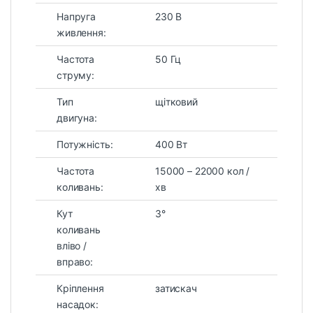
Напруга
230 В
живлення:
Частота
50 Гц
струму:
Тип
щітковий
двигуна:
Потужність:
400 Вт
Частота
15000 – 22000 кол /
коливань:
хв
Кут
3°
коливань
вліво /
вправо:
Кріплення
затискач
насадок: