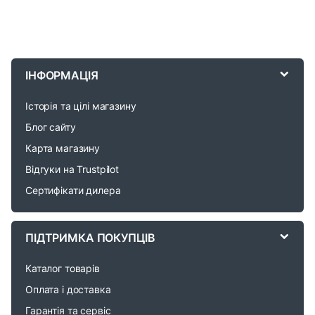
B
r
ІНФОРМАЦІЯ
a
Історія та цілі магазину
n
Блог сайту
d
Карта магазину
Відгуки на Trustpilot
s
Сертифікати дилера
C
a
ПІДТРИМКА ПОКУПЦІВ
r
Каталог товарів
o
Оплата і доставка
Гарантія та сервіс