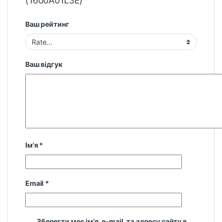
(1600A01L3E)”
Ваш рейтинг
Ваш відгук
Ім'я
*
Email
*
Зберегти моє ім'я, e-mail, та адресу сайту в