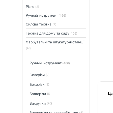
Різне
(2)
Ручний інструмент
(466)
Силова техніка
(7)
Техніка для дому та саду
(109)
Фарбувальні та штукатурні станції
(48)
Ручний інструмент
(466)
Cклорізи
(2)
Бокорізи
(9)
Цв
Болторізи
(6)
Викрутки
(70)
Висоторізи та плодозбірники
(4)