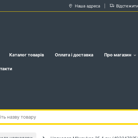
Наша адреса
Відстежит
Каталог товарів
Оплата і доставка
Про магазин
такти
и та цвяходери
Цвяходер Milwaukee 25.4 см (493247825