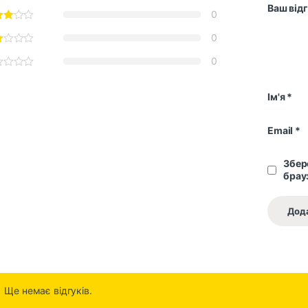
Ваш від
0
0
0
Ім'я
*
Email
*
Збере
брау
Ще немає відгуків.