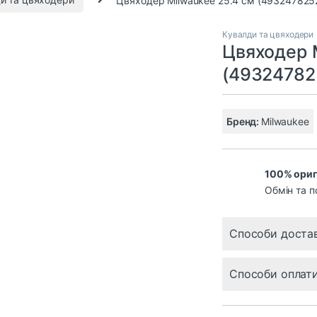
Кувалди та цвяходери
Цвяходер 
(49324782
Бренд:
Milwaukee
100% ориг
Обмін та п
Способи доста
Способи оплат