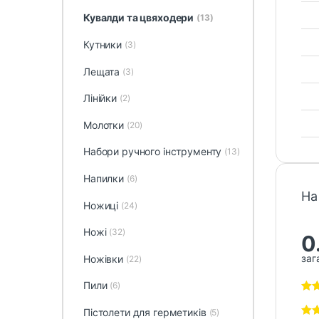
Кувалди та цвяходери
(13)
Кутники
(3)
Лещата
(3)
Лінійки
(2)
Молотки
(20)
Набори ручного інструменту
(13)
Напилки
(6)
На
Ножиці
(24)
Ножі
(32)
0
заг
Ножівки
(22)
Пили
(6)
Пістолети для герметиків
(5)