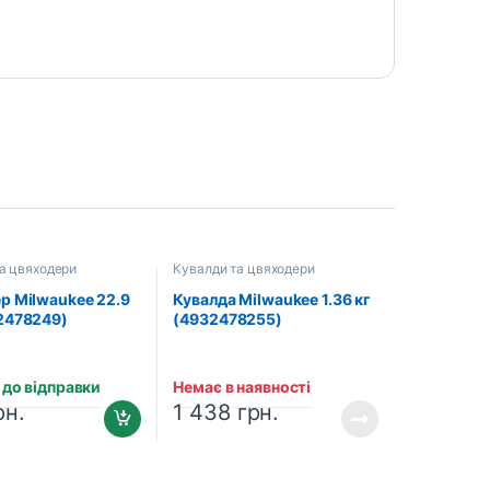
а цвяходери
Кувалди та цвяходери
р Milwaukee 22.9
Кувалда Milwaukee 1.36 кг
2478249)
(4932478255)
 до відправки
Немає в наявності
рн.
1 438
грн.