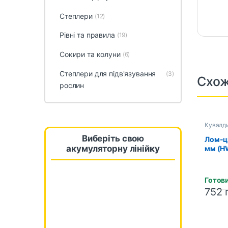
Степлери
(12)
Рівні та правила
(19)
Сокири та колуни
(6)
Степлери для підв'язування
(3)
Схож
рослин
Кувалди
Виберіть свою
Лом-ц
акумуляторну лінійку
мм (H
Готови
752