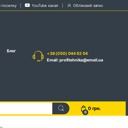
и посилку
YouTube канал
Обліковий запис
Блог
+38 (050) 044 62 04
Email: profitehnika@email.ua
0
грн.
0
2)