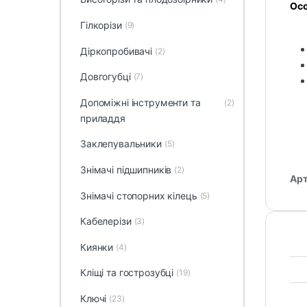
Осо
Гілкорізи
(9)
Діркопробивачі
(2)
Довгогубці
(7)
Допоміжні інструменти та
(2)
приладдя
Заклепувальники
(5)
Знімачі підшипників
(2)
Арт
Знімачі стопорних кілець
(5)
Кабелерізи
(3)
Киянки
(4)
Кліщі та гострозубці
(19)
Ключі
(23)