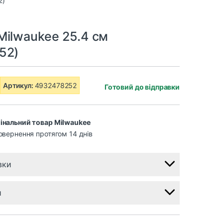
Milwaukee 25.4 см
52)
Артикул:
4932478252
Готовий до відправки
інальний товар Milwaukee
овернення протягом 14 днів
вки
и