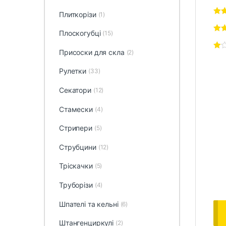
Плиткорізи
(1)
Плоскогубці
(15)
Присоски для скла
(2)
Рулетки
(33)
Секатори
(12)
Стамески
(4)
Стрипери
(5)
Струбцини
(12)
Тріскачки
(5)
Труборізи
(4)
Шпателі та кельні
(6)
Штангенциркулі
(2)