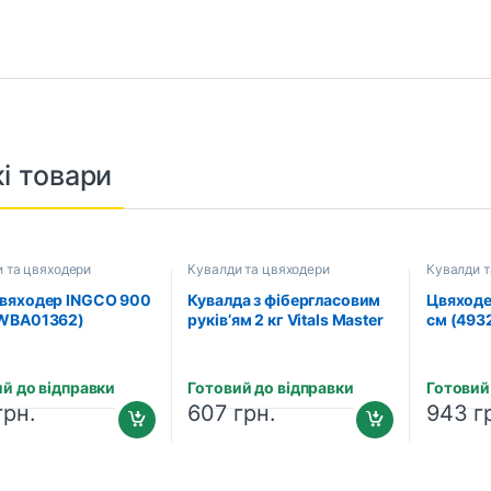
і товари
 та цвяходери
Кувалди та цвяходери
Кувалди т
вяходер INGCO 900
Кувалда з фібергласовим
Цвяходе
WBA01362)
руків’ям 2 кг Vitals Master
см (493
(181813)
й до відправки
Готовий до відправки
Готовий
грн.
607
грн.
943
г