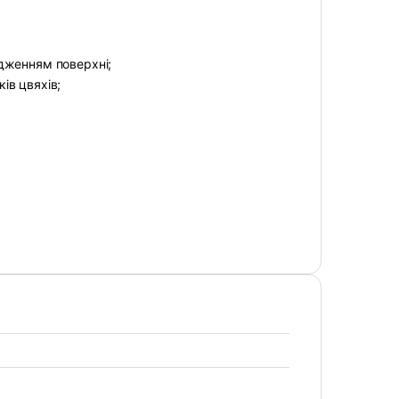
дженням поверхні;
ів цвяхів;