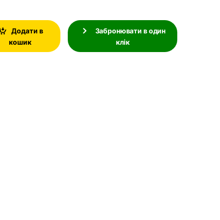
Додати в
Забронювати в один
кошик
клік