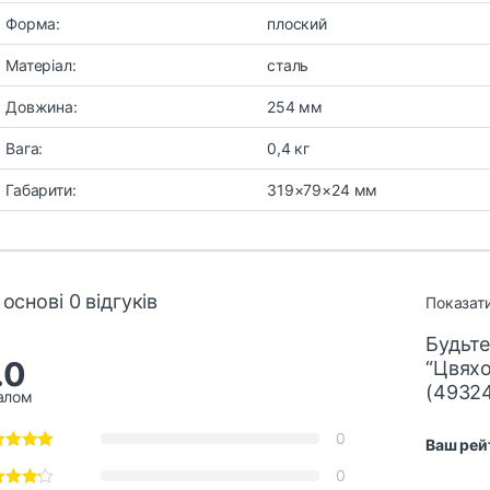
Форма:
плоский
Матеріал:
сталь
Довжина:
254 мм
Вага:
0,4 кг
Габарити:
319×79×24 мм
 основі 0 відгуків
Показати
Будьте
.0
“Цвяхо
(4932
алом
0
Ваш рей
0