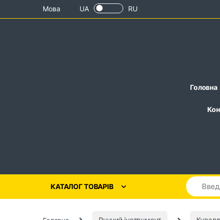
Skip to navigation
Skip to content
Мова
UA
RU
Головна
Кон
КАТАЛОГ ТОВАРІВ
Головна
Ручний інструмент
Кувалд