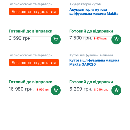
Газонокосарки та аератори
Акумуляторні кутові
шліфувальні машини
Електрична газонокосарка
Акумуляторна кутова
Безкоштовна доставка
PROFI-TEC Comfort LM320
шліфувальна машина Makita
(1300 Вт, 320 мм ширина)
DGA504Z (без акумулятора
та зарядного пристрою)
Готовий до відправки
Готовий до відправки
7 500
грн.
3 590
грн.
8 571
грн.
Газонокосарки та аератори
Кутові шліфувальні машини
Бензинова самохідна
Кутова шліфувальна машина
Безкоштовна доставка
газонокосарка PROFI-TEC
Makita GA9020
Premium GL510-L (двигун
LONCIN, 510 мм ширина)
Готовий до відправки
Готовий до відправки
16 980
грн.
6 299
грн.
18 990
грн.
8 099
грн.