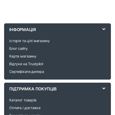
B
r
ІНФОРМАЦІЯ
a
Історія та цілі магазину
n
Блог сайту
d
Карта магазину
Відгуки на Trustpilot
s
Сертифікати дилера
C
a
ПІДТРИМКА ПОКУПЦІВ
r
Каталог товарів
o
Оплата і доставка