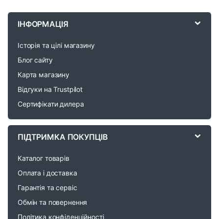
r
ІНФОРМАЦІЯ
a
Історія та цілі магазину
n
Блог сайту
d
Карта магазину
Відгуки на Trustpilot
s
Сертифікати дилера
C
a
ПІДТРИМКА ПОКУПЦІВ
r
Каталог товарів
o
Оплата і доставка
Гарантія та сервіс
u
Обмін та повернення
s
Політика конфіденційності