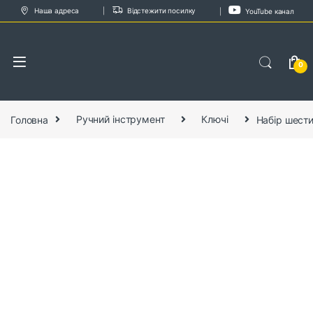
Skip to navigation
Skip to content
Наша адреса
Відстежити посилку
YouTube канал
0
Головна
Ручний інструмент
Ключі
Набір шести