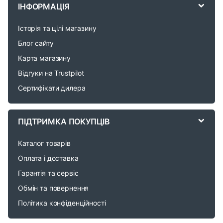
r
ІНФОРМАЦІЯ
a
Історія та цілі магазину
n
Блог сайту
d
Карта магазину
Відгуки на Trustpilot
s
Сертифікати дилера
C
a
ПІДТРИМКА ПОКУПЦІВ
r
Каталог товарів
o
Оплата і доставка
Гарантія та сервіс
u
Обмін та повернення
s
Політика конфіденційності
e