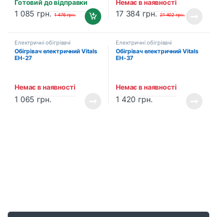
Готовий до відправки
Немає в наявності
1 085
грн.
17 384
грн.
1 476
грн.
21 402
грн.
Електричні обігрівачі
Електричні обігрівачі
Обігрівач електричний Vitals
Обігрівач електричний Vitals
EH-27
EH-37
Немає в наявності
Немає в наявності
1 065
грн.
1 420
грн.
B