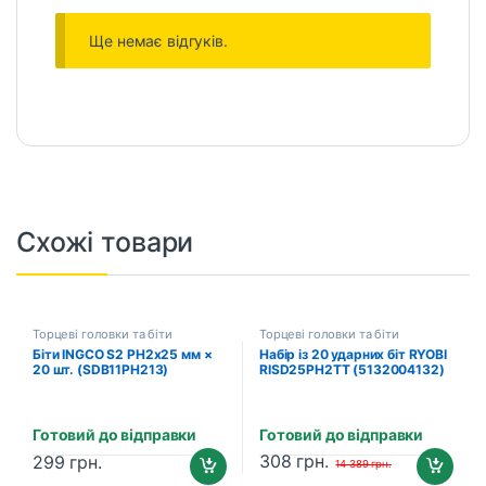
Ще немає відгуків.
Схожі товари
Торцеві головки та біти
Торцеві головки та біти
Біти INGCO S2 PH2x25 мм ×
Набір із 20 ударних біт RYOBI
20 шт. (SDB11PH213)
RISD25PH2TT (5132004132)
Готовий до відправки
Готовий до відправки
308
грн.
299
грн.
14 389
грн.