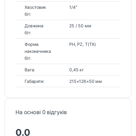
Хвостовик
1/4″
біт:
Довжина
25 / 50 мм
біт:
Форма
PH, PZ, T(TX)
наконечника
біт:
Вага:
0,45 кг
Габарити:
215×126×50 мм
На основі 0 відгуків
0.0