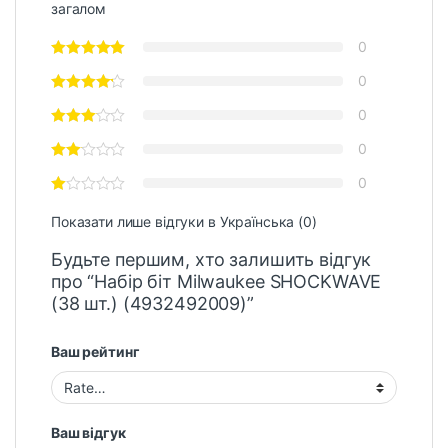
загалом
0
0
0
0
0
Показати лише відгуки в Українська (0)
Будьте першим, хто залишить відгук
про “Набір біт Milwaukee SHOCKWAVE
(38 шт.) (4932492009)”
Ваш рейтинг
Ваш відгук