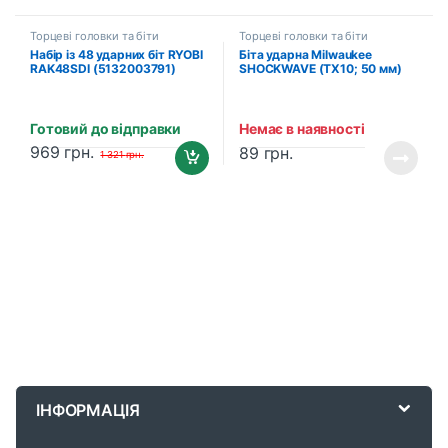
Торцеві головки та біти
Торцеві головки та біти
Набір із 48 ударних біт RYOBI
Біта ударна Milwaukee
RAK48SDI (5132003791)
SHOCKWAVE (TX10; 50 мм)
(4932471570)
Готовий до відправки
Немає в наявності
969
грн.
89
грн.
1 321
грн.
B
r
ІНФОРМАЦІЯ
a