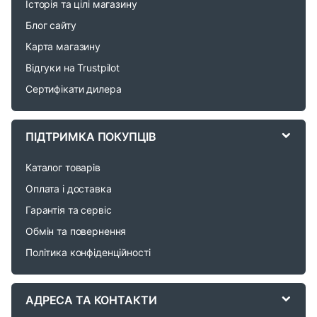
Історія та цілі магазину
n
Блог сайту
d
Карта магазину
Відгуки на Trustpilot
s
Сертифікати дилера
C
a
ПІДТРИМКА ПОКУПЦІВ
r
Каталог товарів
o
Оплата і доставка
Гарантія та сервіс
u
Обмін та повернення
s
Політика конфіденційності
e
АДРЕСА ТА КОНТАКТИ
l