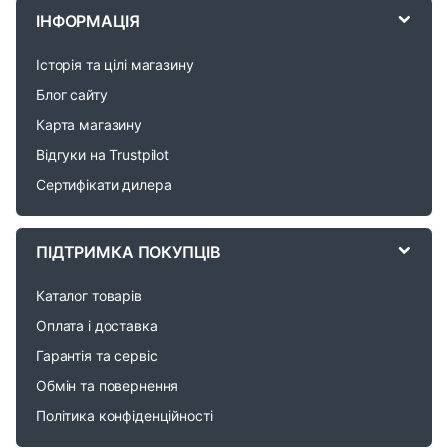
r
ІНФОРМАЦІЯ
a
Історія та цілі магазину
n
Блог сайту
d
Карта магазину
Відгуки на Trustpilot
s
Сертифікати дилера
C
a
ПІДТРИМКА ПОКУПЦІВ
r
Каталог товарів
o
Оплата і доставка
Гарантія та сервіс
u
Обмін та повернення
s
Політика конфіденційності