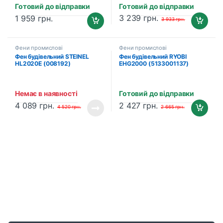
Готовий до відправки
Готовий до відправки
3 239
грн.
1 959
грн.
3 933
грн.
Фени промислові
Фени промислові
Фен будівельний STEINEL
Фен будівельний RYOBI
HL2020E (008192)
EHG2000 (5133001137)
Немає в наявності
Готовий до відправки
4 089
грн.
2 427
грн.
4 520
грн.
2 665
грн.
B