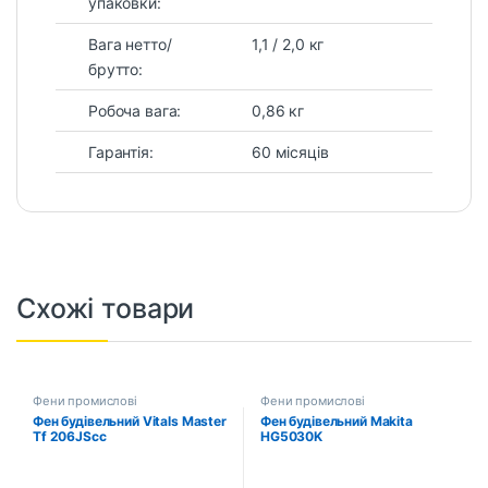
упаковки:
Вага нетто/
1,1 / 2,0 кг
брутто:
Робоча вага:
0,86 кг
Гарантія:
60 місяців
Схожі товари
Фени промислові
Фени промислові
Фен будівельний Vitals Master
Фен будівельний Makita
Tf 206JScc
HG5030K