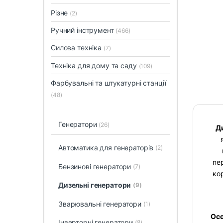
Різне
(2)
Ручний інструмент
(466)
Силова техніка
(7)
Техніка для дому та саду
(109)
Фарбувальні та штукатурні станції
(48)
Генератори
(26)
Д
Автоматика для генераторів
(2)
пе
Бензинові генератори
(7)
ко
Дизельні генератори
(9)
Зварювальні генератори
(1)
Осо
Інверторні генератори
(8)