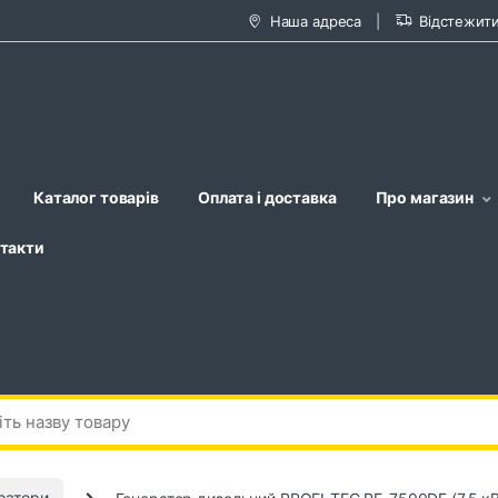
Наша адреса
Відстежит
Каталог товарів
Оплата і доставка
Про магазин
такти
ратори
Генератор дизельний PROFI-TEC PE-7500DE (7.5 кВ