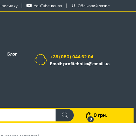
и посилку
YouTube канал
Обліковий запис
Блог
+38 (050) 044 62 04
Email: profitehnika@email.ua
0
грн.
0
т, електростартер)