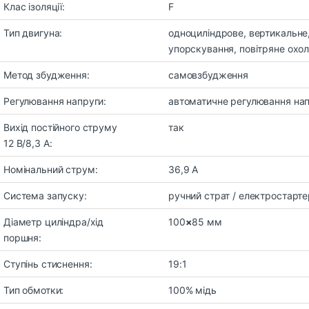
Клас ізоляції:
F
Тип двигуна:
одноциліндрове, вертикальне
упорскування, повітряне охо
Метод збудження:
самовзбудження
Регулювання напруги:
автоматичне регулювання на
Вихід постійного струму
так
12 В/8,3 А:
Номінальний струм:
36,9 А
Система запуску:
ручний страт / електростарте
Діаметр циліндра/хід
100
×
85 мм
поршня:
Ступінь стиснення:
19:1
Тип обмотки:
100% мідь