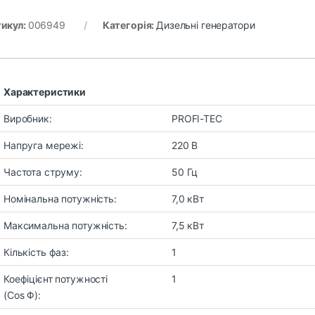
икул:
006949
Категорія:
Дизельні генератори
Характеристики
Виробник:
PROFI-TEC
Напруга мережі:
220 В
Частота струму:
50 Гц
Номінальна потужність:
7,0 кВт
Максимальна потужність:
7,5 кВт
Кількість фаз:
1
Коефіцієнт потужності
1
(Cos Φ):