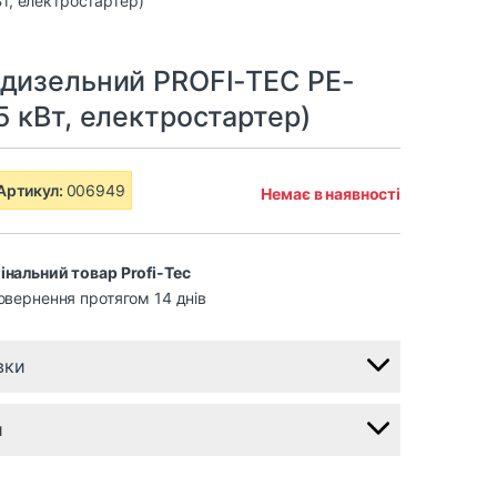
 дизельний PROFI-TEC PE-
5 кВт, електростартер)
Артикул:
006949
Немає в наявності
інальний товар Profi-Tec
овернення протягом 14 днів
вки
и