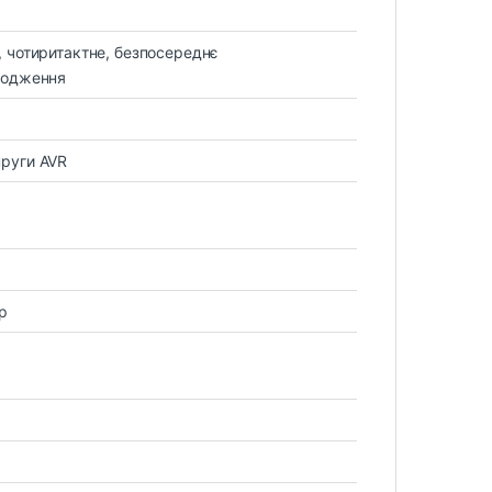
, чотиритактне, безпосереднє
лодження
пруги AVR
р