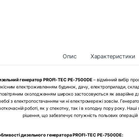
Опис
Характеристики
изельний генератор PROFI-TEC PE-7500DE
– відмінний вибір про
якісним електроживленням будинок, дачу, електроприлади, склади
повітряним охолодженням широко застосовуються як аварійне дж
ребої з електропостачанням чи ні електромережі зовсім. Генератор
роткочасній роботі, як у спекотну, так і в холодну пору року. Наш
рішення, що забезпечує потужність польових операцій пі
бливості дизельного генератора PROFI-TEC PE-7500DE: