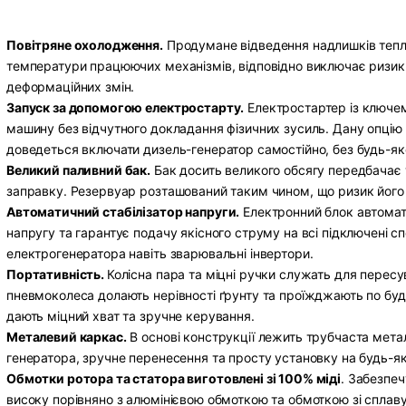
Повітряне охолодження.
Продумане відведення надлишків тепл
температури працюючих механізмів, відповідно виключає ризик
деформаційних змін.
Запуск за допомогою електростарту.
Електростартер із ключем
машину без відчутного докладання фізичних зусиль. Дану опцію 
доведеться включати дизель-генератор самостійно, без будь-як
Великий паливний бак.
Бак досить великого обсягу передбачає 
заправку. Резервуар розташований таким чином, що ризик його
Автоматичний стабілізатор напруги.
Електронний блок автомат
напругу та гарантує подачу якісного струму на всі підключені с
електрогенератора навіть зварювальні інвертори.
Портативність.
Колісна пара та міцні ручки служать для пересу
пневмоколеса долають нерівності ґрунту та проїжджають по бу
дають міцний хват та зручне керування.
Металевий каркас.
В основі конструкції лежить трубчаста мета
генератора, зручне перенесення та просту установку на будь-яку
Обмотки ротора та статора виготовлені зі 100% міді
. Забезпе
високу порівняно з алюмінієвою обмоткою та обмоткою зі сплаву 