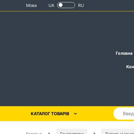
Skip to navigation
Skip to content
Мова
UA
RU
Головна
Кон
КАТАЛОГ ТОВАРІВ
Головна
Генератори
Дизельні гене