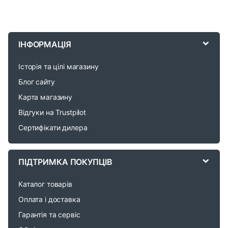
B
r
ІНФОРМАЦІЯ
a
Історія та цілі магазину
n
Блог сайту
d
Карта магазину
Відгуки на Trustpilot
s
Сертифікати дилера
C
a
ПІДТРИМКА ПОКУПЦІВ
r
Каталог товарів
o
Оплата і доставка
Гарантія та сервіс
u