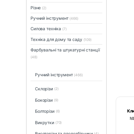
Різне
(2)
Ручний інструмент
(466)
Силова техніка
(7)
Техніка для дому та саду
(109)
Фарбувальні та штукатурні станції
(48)
Ручний інструмент
(466)
Cклорізи
(2)
Бокорізи
(9)
Клю
Болторізи
(6)
зд
Викрутки
(70)
Висоторізи та плодозбірники
(4)