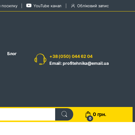
и посилку
YouTube канал
Обліковий запис
Блог
+38 (050) 044 62 04
Email: profitehnika@email.ua
0
грн.
0