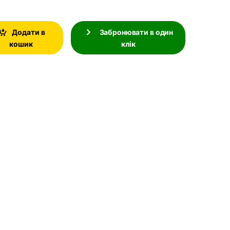
Додати в
Забронювати в один
кошик
клік