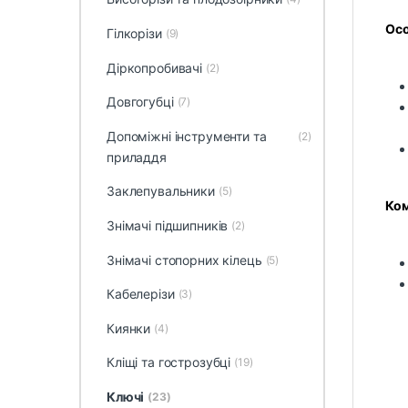
Осо
Гілкорізи
(9)
Діркопробивачі
(2)
Довгогубці
(7)
Допоміжні інструменти та
(2)
приладдя
Заклепувальники
(5)
Ком
Знімачі підшипників
(2)
Знімачі стопорних кілець
(5)
Кабелерізи
(3)
Киянки
(4)
Кліщі та гострозубці
(19)
Ключі
(23)