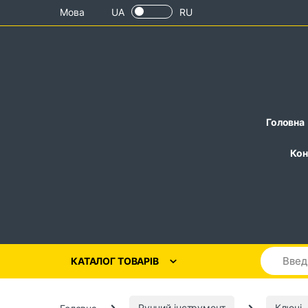
Skip to navigation
Skip to content
Мова
UA
RU
Головна
Кон
КАТАЛОГ ТОВАРІВ
Головна
Ручний інструмент
Ключі