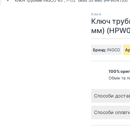
Ключі
Ключ трубн
мм) (HPW0
Бренд:
INGCO
Ар
100% ориг
Обмін та п
Способи доста
Способи оплат