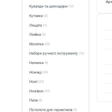
Арт
Кувалди та цвяходери
(13)
Кутники
(3)
Лещата
(3)
Лінійки
(2)
Молотки
(20)
Набори ручного інструменту
(13)
Напилки
(6)
Ножиці
(24)
Ножі
(32)
Ножівки
(22)
Пили
(6)
Пістолети для герметиків
(5)