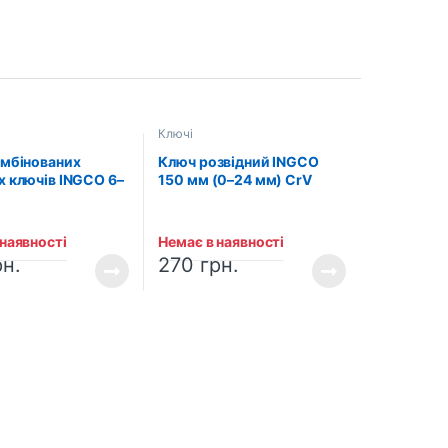
Ключі
омбінованих
Ключ розвідний INGCO
х ключів INGCO 6–
150 мм (0–24 мм) CrV
DUSTRIAL (8 шт.)
INDUSTRIAL
088)
(HADW131068)
 наявності
Немає в наявності
рн.
270
грн.