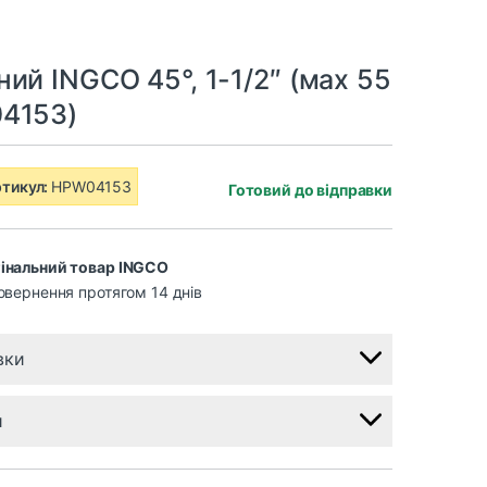
ий INGCO 45°, 1-1/2″ (мах 55
4153)
тикул:
HPW04153
Готовий до відправки
інальний товар INGCO
овернення протягом 14 днів
вки
и