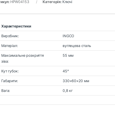
икул:
HPW04153
Категорія:
Ключі
Характеристики
Виробник:
INGCO
Матеріал:
вуглецева сталь
Максимальне розкриття
55 мм
зіва:
Кут губок:
45°
Габарити:
330×60×20 мм
Вага:
0,8 кг