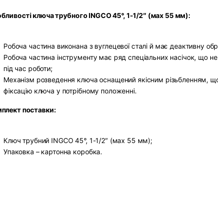
бливості ключа трубного INGCO 45°, 1-1/2″ (мах 55 мм):
Робоча частина виконана з вуглецевої сталі й має деактивну об
Робоча частина інструменту має ряд спеціальних насічок, що не
під час роботи;
Механізм розведення ключа оснащений якісним різьбленням, що
фіксацію ключа у потрібному положенні.
плект поставки:
Ключ трубний INGCO 45°, 1-1/2″ (мах 55 мм);
Упаковка – картонна коробка.