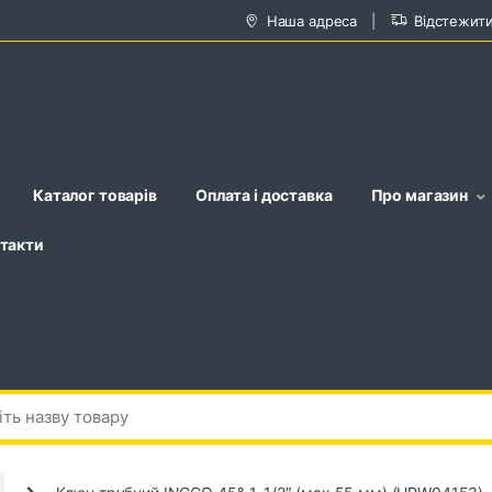
Наша адреса
Відстежит
Каталог товарів
Оплата і доставка
Про магазин
такти
Ключ трубний INGCO 45°, 1-1/2″ (мах 55 мм) (HPW04153)