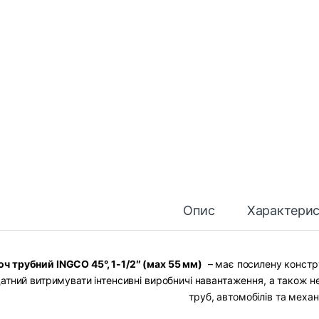
Опис
Характери
ч трубний INGCO 45°, 1-1/2″ (мах 55 мм)
– має посилену констру
атний витримувати інтенсивні виробничі навантаження, а також нез
труб, автомобілів та механ