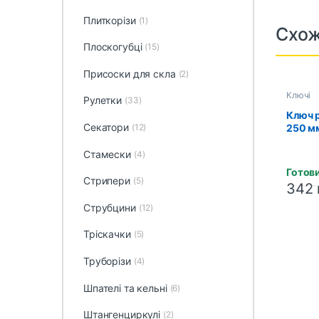
Плиткорізи
(1)
Схож
Плоскогубці
(15)
Присоски для скла
(2)
Ключі
Рулетки
(33)
Ключ 
Секатори
250 м
(12)
(HADW
Стамески
(4)
Готови
Стрипери
(5)
342
Струбцини
(12)
Тріскачки
(5)
Труборізи
(4)
Шпателі та кельні
(6)
Штангенциркулі
(2)