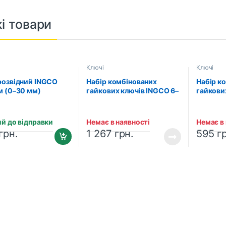
і товари
Ключі
Ключі
розвідний INGCO
Набір комбінованих
Набір к
м (0–30 мм)
гайкових ключів INGCO 6–
гайкови
131102)
24 мм INDUSTRIAL (12 шт.)
19 мм IN
(HKSPA1088)
(HKSPA1
й до відправки
Немає в наявності
Немає в
грн.
1 267
грн.
595
г