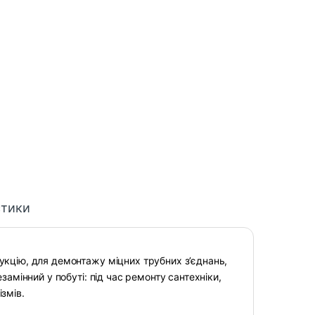
стики
кцію, для демонтажу міцних трубних з’єднань,
амінний у побуті: під час ремонту сантехніки,
ізмів.