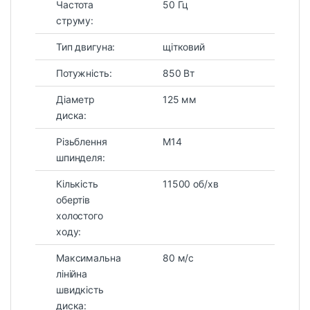
Частота
50 Гц
струму:
Тип двигуна:
щітковий
Потужність:
850 Вт
Діаметр
125 мм
диска:
Різьблення
М14
шпинделя:
Кількість
11500 об/хв
обертів
холостого
ходу:
Максимальна
80 м/с
лінійна
швидкість
диска: