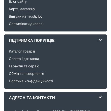
Блог сайту
d
Карта магазину
Відгуки на Trustpilot
s
Сертифікати дилера
C
a
ПІДТРИМКА ПОКУПЦІВ
r
Каталог товарів
o
Оплата і доставка
Гарантія та сервіс
u
Обмін та повернення
s
Політика конфіденційності
e
АДРЕСА ТА КОНТАКТИ
l