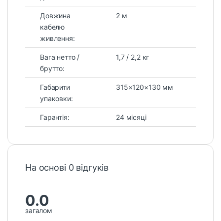
Довжина
2 м
кабелю
живлення:
Вага нетто /
1,7 / 2,2 кг
брутто:
Габарити
315×120×130 мм
упаковки:
Гарантія:
24 місяці
На основі 0 відгуків
0.0
загалом