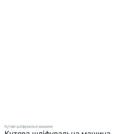
Кутові шліфувальні машини
Кутова шліфувальна машина