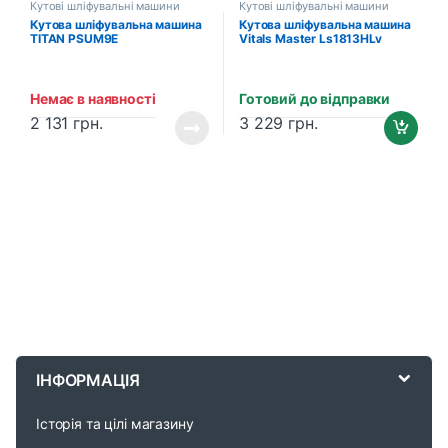
Кутові шліфувальні машини
Кутові шліфувальні машини
Кутова шліфувальна машина
Кутова шліфувальна машина
TITAN PSUM9E
Vitals Master Ls1813HLv
Немає в наявності
Готовий до відправки
2 131
грн.
3 229
грн.
B
r
ІНФОРМАЦІЯ
a
Історія та цілі магазину
n