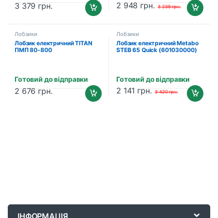
2 948
грн.
3 379
грн.
3 239
грн.
Лобзики
Лобзики
Лобзик електричний TITAN
Лобзик електричний Metabo
ПМП 80-800
STEB 65 Quick (601030000)
Готовий до відправки
Готовий до відправки
2 141
грн.
2 676
грн.
3 420
грн.
B
r
ІНФОРМАЦІЯ