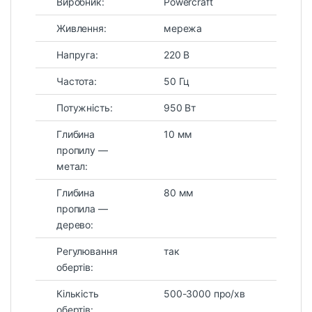
Виробник:
Powercraft
Живлення:
мережа
Напруга:
220 В
Частота:
50 Гц
Потужність:
950 Вт
Глибина
10 мм
пропилу —
метал:
Глибина
80 мм
пропила —
дерево:
Регулювання
так
обертів:
Кількість
500-3000 про/хв
обертів: