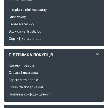
a
Історія та цілі магазину
n
Блог сайту
d
Карта магазину
Відгуки на Trustpilot
s
Сертифікати дилера
C
a
ПІДТРИМКА ПОКУПЦІВ
r
Каталог товарів
o
Оплата і доставка
Гарантія та сервіс
u
Обмін та повернення
s
Політика конфіденційності
e