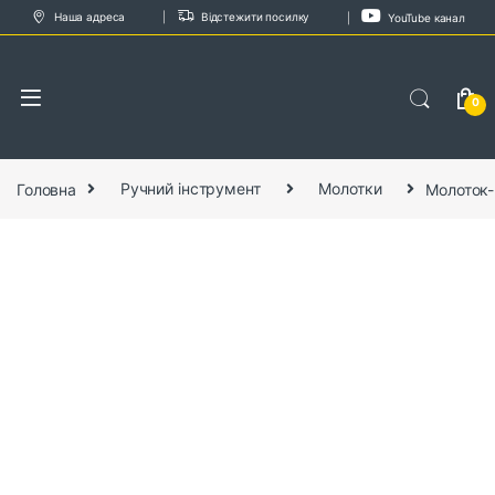
Skip to navigation
Skip to content
Наша адреса
Відстежити посилку
YouTube канал
0
Головна
Ручний інструмент
Молотки
Молоток-