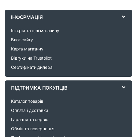
B
r
ІНФОРМАЦІЯ
a
Історія та цілі магазину
n
Блог сайту
d
Карта магазину
Відгуки на Trustpilot
s
Сертифікати дилера
C
a
ПІДТРИМКА ПОКУПЦІВ
r
Каталог товарів
o
Оплата і доставка
Гарантія та сервіс
u
Обмін та повернення
s