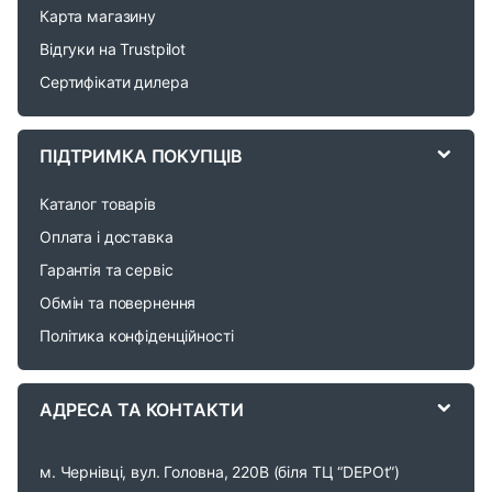
d
Карта магазину
Відгуки на Trustpilot
s
Сертифікати дилера
C
a
ПІДТРИМКА ПОКУПЦІВ
r
Каталог товарів
o
Оплата і доставка
Гарантія та сервіс
u
Обмін та повернення
s
Політика конфіденційності
e
АДРЕСА ТА КОНТАКТИ
l
м. Чернівці, вул. Головна, 220В (біля ТЦ “DEPOt”)