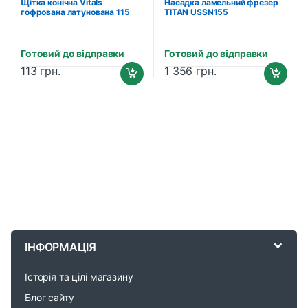
Щітка конічна Vitals
Насадка ламельний фрезер
гофрована латунована 115
TITAN USSN155
мм М14, 0,3 мм (174519)
Готовий до відправки
Готовий до відправки
113
грн.
1 356
грн.
B
r
ІНФОРМАЦІЯ
a
Історія та цілі магазину
n
Блог сайту