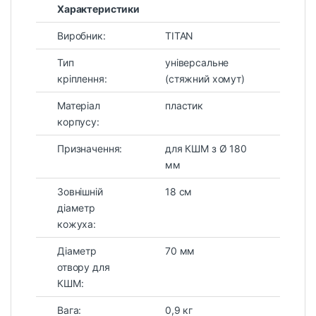
Характеристики
Виробник:
TITAN
Тип
універсальне
кріплення:
(стяжний хомут)
Матеріал
пластик
корпусу:
Призначення:
для КШМ з Ø 180
мм
Зовнішній
18 см
діаметр
кожуха:
Діаметр
70 мм
отвору для
КШМ:
Вага:
0,9 кг