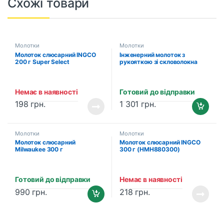
Схожі товари
Молотки
Молотки
Молоток слюсарний INGCO
Інженерний молоток з
200 г Super Select
рукояткою зі скловолокна
(HMHS82001)
800 грам Milwaukee
(4932478664)
Немає в наявності
Готовий до відправки
198
грн.
1 301
грн.
Молотки
Молотки
Молоток слюсарний
Молоток слюсарний INGCO
Milwaukee 300 г
300 г (HMH880300)
(4932478662)
Готовий до відправки
Немає в наявності
990
грн.
218
грн.