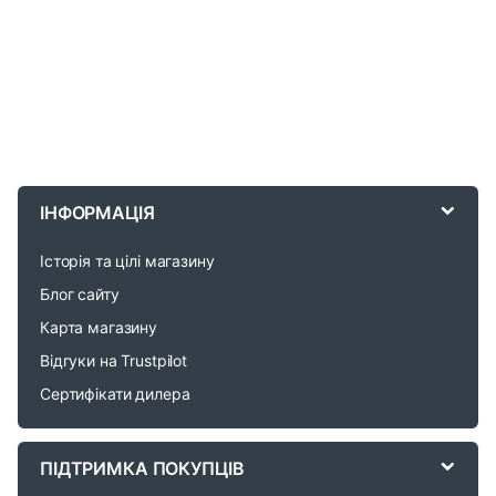
B
r
ІНФОРМАЦІЯ
a
Історія та цілі магазину
n
Блог сайту
d
Карта магазину
Відгуки на Trustpilot
s
Сертифікати дилера
C
a
ПІДТРИМКА ПОКУПЦІВ