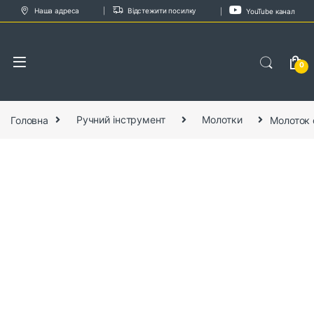
Skip to navigation
Skip to content
Наша адреса
Відстежити посилку
YouTube канал
0
Головна
Ручний інструмент
Молотки
Молоток