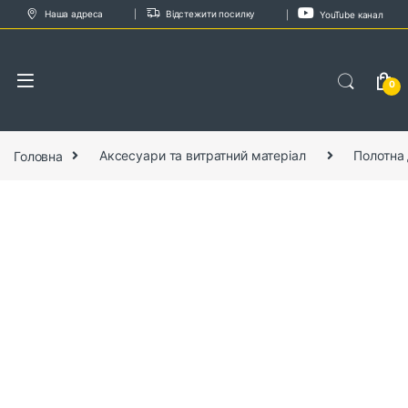
Skip to navigation
Skip to content
Наша адреса
Відстежити посилку
YouTube канал
0
Головна
Аксесуари та витратний матеріал
Полотна 