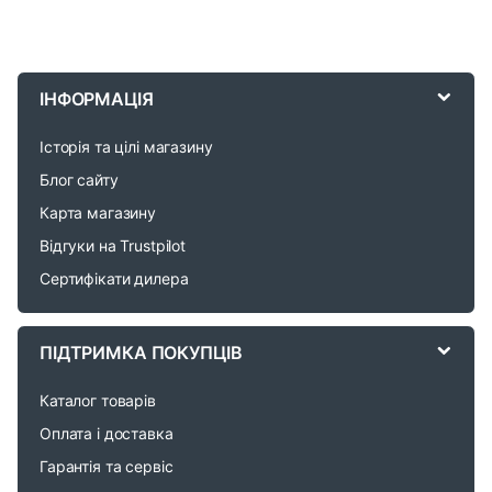
B
r
ІНФОРМАЦІЯ
a
Історія та цілі магазину
n
Блог сайту
d
Карта магазину
Відгуки на Trustpilot
s
Сертифікати дилера
C
a
ПІДТРИМКА ПОКУПЦІВ
r
Каталог товарів
o
Оплата і доставка
Гарантія та сервіс
u