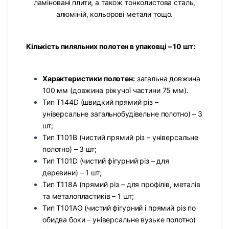
ламіновані плити, а також тонколистова сталь,
алюміній, кольорові метали тощо.
Кількість пиляльних полотен в упаковці – 10 шт:
Характеристики полотен:
загальна довжина
100 мм (довжина ріжучої частини 75 мм).
Тип Т144D (швидкий прямий різ –
універсальне загальнобудівельне полотно) – 3
шт;
Тип Т101В (чистий прямий різ – універсальне
полотно) – 3 шт;
Тип Т101D (чистий фігурний різ – для
деревини) – 1 шт;
Тип Т118А (прямий різ – для профілів, металів
та металопластиків – 1 шт;
Тип Т101АО (чистий фігурний і прямий різ по
обидва боки – універсальне вузьке
полотно)