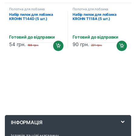
Полотна для лобзика
Полотна для лобзика
Набір пилок для лобзика
Набір пилок для лобзика
KROHN T144D (5 шт.)
KROHN T118A (5 шт.)
(201005005)
(201005001)
Готовий до відправки
Готовий до відправки
54
грн.
90
грн.
188
грн.
221
грн.
B
r
ІНФОРМАЦІЯ
a
Історія та цілі магазину