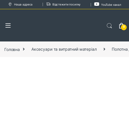
Skip to navigation
Skip to content
Наша адреса
Відстежити посилку
YouTube канал
0
Головна
Аксесуари та витратний матеріал
Полотна 