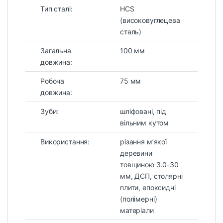
Тип сталі:
HСS
(високовуглецева
сталь)
Загальна
100 мм
довжина:
Робоча
75 мм
довжина:
Зуби:
шліфовані, під
вільним кутом
Використання:
різання м’якої
деревини
товщиною 3.0-30
мм, ДСП, столярні
плити, епоксидні
(полімерні)
матеріали