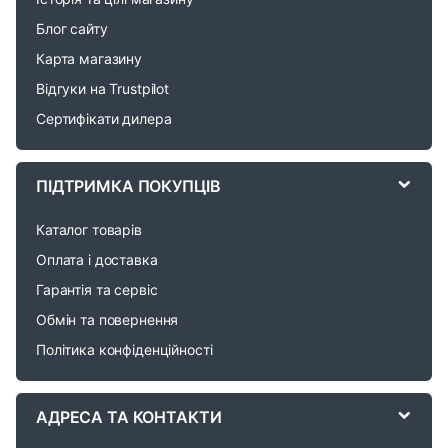
n
Блог сайту
d
Карта магазину
Відгуки на Trustpilot
s
Сертифікати дилера
C
a
ПІДТРИМКА ПОКУПЦІВ
r
Каталог товарів
o
Оплата і доставка
Гарантія та сервіс
u
Обмін та повернення
s
Політика конфіденційності
e
АДРЕСА ТА КОНТАКТИ
l