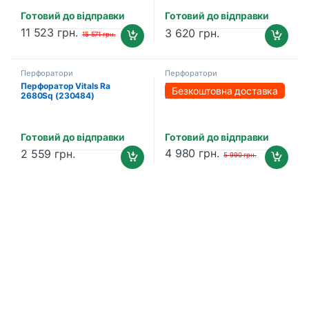
Готовий до відправки
Готовий до відправки
11 523
грн.
3 620
грн.
15 571
грн.
Перфоратори
Перфоратори
Перфоратор Vitals Ra
Перфоратор PROFI-TEC
Безкоштовна доставка
2680Sq (230484)
RH1700P7 IndustrialLine
Готовий до відправки
Готовий до відправки
4 980
грн.
2 559
грн.
5 990
грн.
B