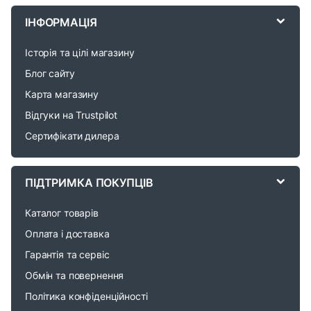
r
ІНФОРМАЦІЯ
a
Історія та цілі магазину
n
Блог сайту
d
Карта магазину
Відгуки на Trustpilot
s
Сертифікати дилера
C
a
ПІДТРИМКА ПОКУПЦІВ
r
Каталог товарів
o
Оплата і доставка
Гарантія та сервіс
u
Обмін та повернення
s
Політика конфіденційності