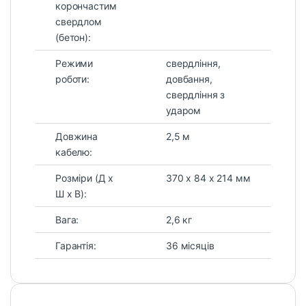
корончастим
свердлом
(бетон):
Режими
свердління,
роботи:
довбання,
свердління з
ударом
Довжина
2,5 м
кабелю:
Розміри (Д х
370 x 84 x 214 мм
Ш х В):
Вага:
2,6 кг
Гарантія:
36 місяців