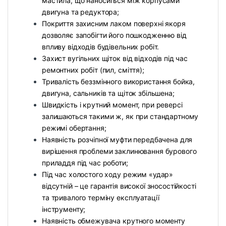
мастила, що наноситься між корпусами
двигуна та редуктора;
Покриття захисним лаком поверхні якоря
дозволяє запобігти його пошкодженню від
впливу відходів будівельних робіт.
Захист вугільних щіток від відходів під час
ремонтних робіт (пил, сміття);
Тривалість беззмінного використання бойка,
двигуна, сальників та щіток збільшена;
Швидкість і крутний момент, при реверсі
залишаються такими ж, як при стандартному
режимі обертання;
Наявність розчіпної муфти передбачена для
вирішення проблеми заклинювання бурового
приладдя під час роботи;
Під час холостого ходу режим «удар»
відсутній – це гарантія високої зносостійкості
та тривалого терміну експлуатації
інструменту;
Наявність обмежувача крутного моменту