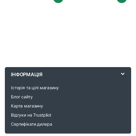
B
r
ІНФОРМАЦІЯ
a
Історія та цілі магазину
n
Блог сайту
d
Карта магазину
Відгуки на Trustpilot
s
Сертифікати дилера
C