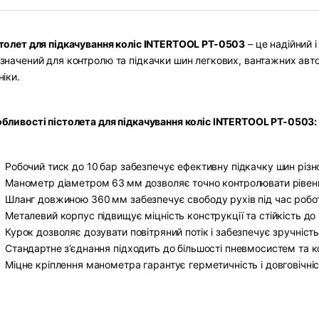
толет для підкачування коліс INTERTOOL PT-0503
– це надійний і
значений для контролю та підкачки шин легкових, вантажних автом
ніки.
бливості пістолета для підкачування коліс INTERTOOL PT-0503:
Робочий тиск до 10 бар забезпечує ефективну підкачку шин різн
Манометр діаметром 63 мм дозволяє точно контролювати рівень
Шланг довжиною 360 мм забезпечує свободу рухів під час робот
Металевий корпус підвищує міцність конструкції та стійкість д
Курок дозволяє дозувати повітряний потік і забезпечує зручніст
Стандартне з’єднання підходить до більшості пневмосистем та 
Міцне кріплення манометра гарантує герметичність і довговічніс