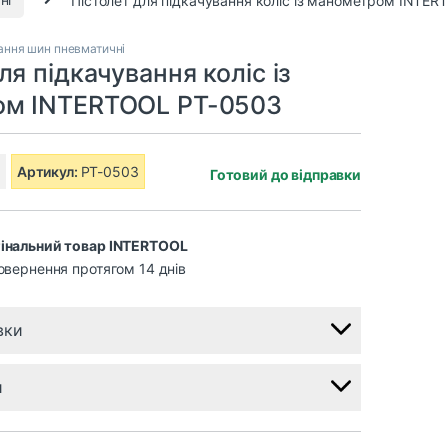
ання шин пневматичні
ля підкачування коліс із
м INTERTOOL PT-0503
Артикул:
PT-0503
Готовий до відправки
інальний товар INTERTOOL
овернення протягом 14 днів
вки
и