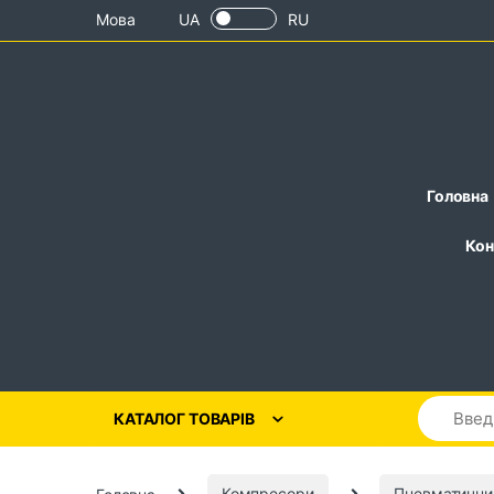
Skip to navigation
Skip to content
Мова
UA
RU
Головна
Кон
КАТАЛОГ ТОВАРІВ
Головна
Компресори
Пневматични