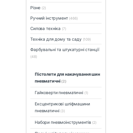
Різне
(2)
Ручний інструмент
(466)
Силова техніка
(7)
Техніка для дому та саду
(109)
Фарбувальні та штукатурні станції
(48)
Пістолети для накачування шин
пневматичні
(2)
Гайковерти пневматичні
(1)
Ексцентрикові шліфмашини
пневматичні
(3)
Набори пневмоінструментів
(2)