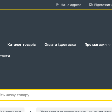
Наша адреса
Відстежит
Каталог товарів
Оплата і доставка
Про магазин
такти
й інструмент
Пістолети для накачування шин пневматич