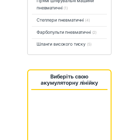
Прямі шліфувальні машини
пневматичні
(1)
Степлери пневматичні
(4)
Фарбопульти пневматичні
(2)
Шланги високого тиску
(5)
Виберіть свою
акумуляторну лінійку