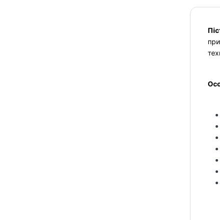
Піс
при
тех
Осо