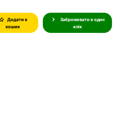
Додати в
Забронювати в один
кошик
клік