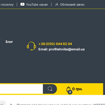
и посилку
YouTube канал
Обліковий запис
Блог
+38 (050) 044 62 04
Email: profitehnika@email.ua
0
грн.
0
ні
Пістолет для підкачування коліс із манометром INTE