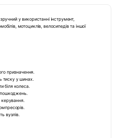
 зручний у використанні інструмент,
обілів, мотоциклів, велосипедів та іншої
ого призначення.
 тиску у шинах.
и біля колеса.
о пошкоджень.
ь керування.
компресорів.
ть вузлів.