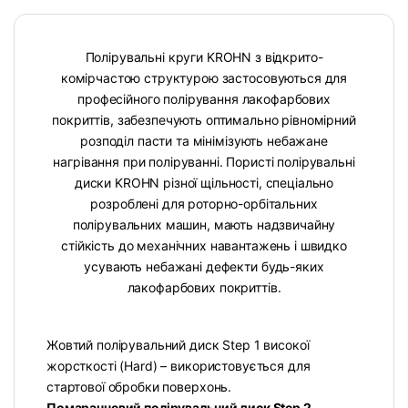
Полірувальні круги KROHN з відкрито-
комірчастою структурою застосовуються для
професійного полірування лакофарбових
покриттів, забезпечують оптимально рівномірний
розподіл пасти та мінімізують небажане
нагрівання при поліруванні. Пористі полірувальні
диски KROHN різної щільності, спеціально
розроблені для роторно-орбітальних
полірувальних машин, мають надзвичайну
стійкість до механічних навантажень і швидко
усувають небажані дефекти будь-яких
лакофарбових покриттів.
Жовтий полірувальний диск Step 1 високої
жорсткості (Hard) – використовується для
стартової обробки поверхонь.
Помаранчевий полірувальний диск Step 2