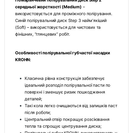
середньої жорсткості (Medium)
–
використовується для проміжного полірування.
Синій полірувальний диск Step 3 найм’якіший
(Soft) – використовується для чистових та
фінішних, “глянцевих” робіт.
Особливості полірувальної губчастої насадки
KROHN:
Класична рівна конструкція забезпечує
ідеальний розподіл полірувальної пасти по
поверхні і зменшує ризик пошкодження
деталей;
Такі кола легко очищаються від залишків паст
після роботи;
Центральний отвір покращує розсіювання
тепла та спрощує центрування диска;
Полірувальні губки KROHN, використовують у