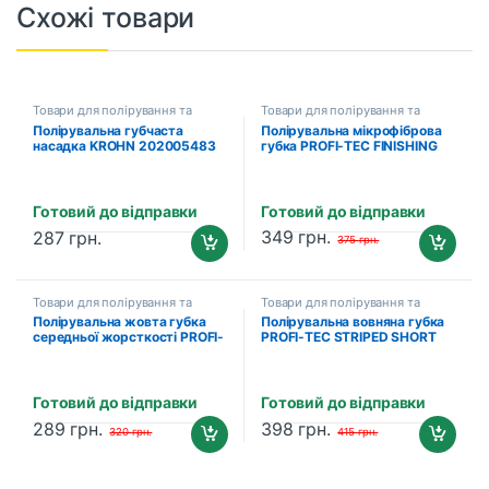
Схожі товари
Товари для полірування та
Товари для полірування та
детейлінгу
детейлінгу
Полірувальна губчаста
Полірувальна мікрофіброва
насадка KROHN 202005483
губка PROFI-TEC FINISHING
(Step 3 – Soft), Ø 140 мм
T20
Готовий до відправки
Готовий до відправки
349
грн.
287
грн.
375
грн.
Товари для полірування та
Товари для полірування та
детейлінгу
детейлінгу
Полірувальна жовта губка
Полірувальна вовняна губка
середньої жорсткості PROFI-
PROFI-TEC STRIPED SHORT
TEC YELLOW-PERFECTING
NAP CUTTING T140
T60
Готовий до відправки
Готовий до відправки
289
грн.
398
грн.
320
грн.
415
грн.