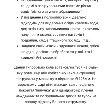
тандемі з полірувальними пастами різних
видів (різного ступеня абразивності);
У поєднанні з поліроллю вони ідеально
підходить для видалення слідів крапель води,
дефектів типу «апельсинова кірка», включень
пилу, плям смоли, всіляких патьоків і
подряпин, слідів пташиного посліду і т.д.;
Завдяки своїй м’якій ніздрюватій основі, губка
швидко і делікатно обробляє як рівні, так і
криволінійні поверхні.
Даний типорозмір кола встановлюється на будь-
яку ротаційну або орбітальну (ексцентрикову)
полірувальну машинку з підошвою Ø 125мм. На
верхньому шарі піни знаходиться спеціальне
покриття “липучка” для швидкого кріплення
наждачних та полірувальних дисків та губок на
опорну підошву Вашого інструменту.