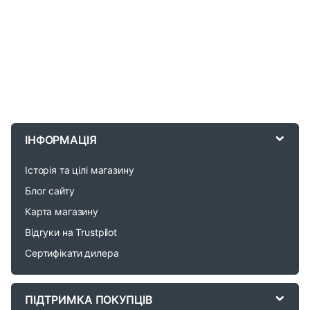
B
r
ІНФОРМАЦІЯ
a
Історія та цілі магазину
n
Блог сайту
d
Карта магазину
Відгуки на Trustpilot
s
Сертифікати дилера
C
a
ПІДТРИМКА ПОКУПЦІВ