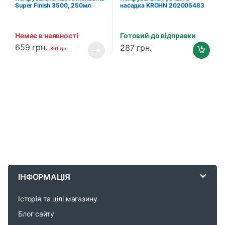
Super Finish 3500, 250мл
насадка KROHN 202005483
(812992100)
(Step 3 – Soft), Ø 140 мм
Немає в наявності
Готовий до відправки
659
грн.
287
грн.
861
грн.
B
r
ІНФОРМАЦІЯ
a
Історія та цілі магазину
n
Блог сайту