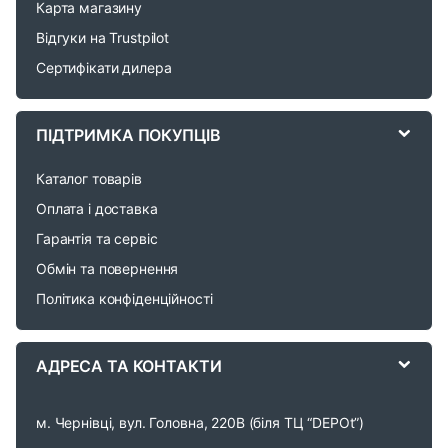
d
Карта магазину
Відгуки на Trustpilot
s
Сертифікати дилера
C
a
ПІДТРИМКА ПОКУПЦІВ
r
Каталог товарів
o
Оплата і доставка
Гарантія та сервіс
u
Обмін та повернення
s
Політика конфіденційності
e
АДРЕСА ТА КОНТАКТИ
l
м. Чернівці, вул. Головна, 220В (біля ТЦ “DEPOt”)