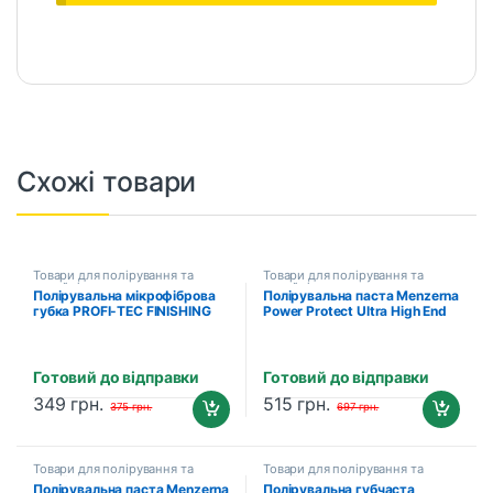
Схожі товари
Товари для полірування та
Товари для полірування та
детейлінгу
детейлінгу
Полірувальна мікрофіброва
Полірувальна паста Menzerna
губка PROFI-TEC FINISHING
Power Protect Ultra High End
T20
Sealant, 250мл (880462300)
Готовий до відправки
Готовий до відправки
349
грн.
515
грн.
375
грн.
697
грн.
Товари для полірування та
Товари для полірування та
детейлінгу
детейлінгу
Полірувальна паста Menzerna
Полірувальна губчаста