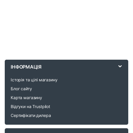
B
r
ІНФОРМАЦІЯ
a
Історія та цілі магазину
n
Блог сайту
d
Карта магазину
Відгуки на Trustpilot
s
Сертифікати дилера
C