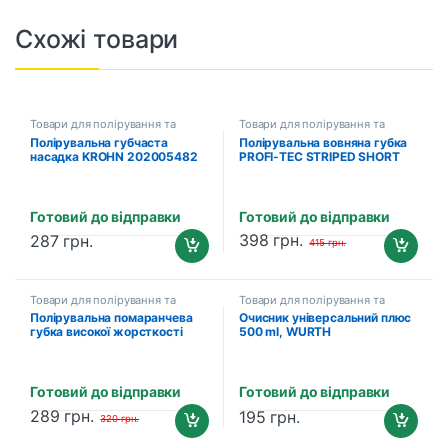
Схожі товари
Товари для полірування та
Товари для полірування та
детейлінгу
детейлінгу
Полірувальна губчаста
Полірувальна вовняна губка
насадка KROHN 202005482
PROFI-TEC STRIPED SHORT
(Step 2 – Medium), Ø 140 мм
NAP CUTTING T140
Готовий до відправки
Готовий до відправки
398
грн.
287
грн.
415
грн.
Товари для полірування та
Товари для полірування та
детейлінгу
детейлінгу
Полірувальна помаранчева
Очисник універсальний плюс
губка високої жорсткості
500 ml, WURTH
PROFI-TEC ORANGE-
CORRECTING T80
Готовий до відправки
Готовий до відправки
289
грн.
195
грн.
320
грн.