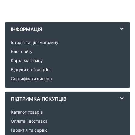
B
r
ІНФОРМАЦІЯ
a
Історія та цілі магазину
n
Блог сайту
d
Карта магазину
Відгуки на Trustpilot
s
Сертифікати дилера
C
a
ПІДТРИМКА ПОКУПЦІВ
r
Каталог товарів
o
Оплата і доставка
Гарантія та сервіс
u