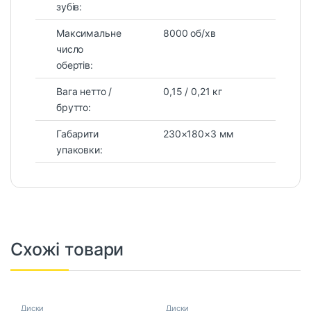
зубів:
Максимальне
8000 об/хв
число
обертів:
Вага нетто /
0,15 / 0,21 кг
брутто:
Габарити
230×180×3 мм
упаковки:
Схожі товари
Диски
Диски