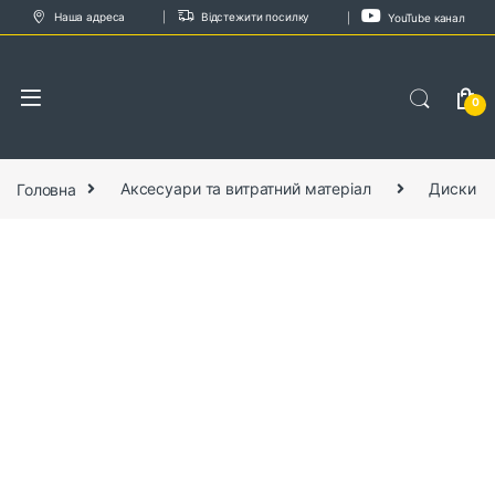
Skip to navigation
Skip to content
Наша адреса
Відстежити посилку
YouTube канал
0
Головна
Аксесуари та витратний матеріал
Диски