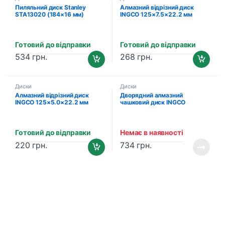
Пиляльний диск Stanley
Алмазний відрізний диск
STA13020 (184×16 мм)
INGCO 125×7.5×22.2 мм
(DMD031252M)
Готовий до відправки
Готовий до відправки
534
грн.
268
грн.
Диски
Диски
Алмазний відрізний диск
Дворядний алмазний
INGCO 125×5.0×22.2 мм
чашковий диск INGCO
(DMD021252M)
115×20×22.2 мм
(CGW021151)
Готовий до відправки
Немає в наявності
220
грн.
734
грн.