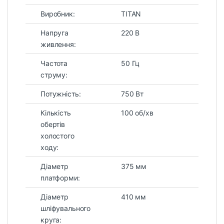
Виробник:
TITAN
Напруга
220 В
живлення:
Частота
50 Гц
струму:
Потужність:
750 Вт
Кількість
100 об/хв
обертів
холостого
ходу:
Діаметр
375 мм
платформи:
Діаметр
410 мм
шліфувального
круга: