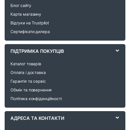
n
Блог сайту
d
Карта магазину
Відгуки на Trustpilot
s
Сертифікати дилера
C
a
ПІДТРИМКА ПОКУПЦІВ
r
Каталог товарів
o
Оплата і доставка
Гарантія та сервіс
u
Обмін та повернення
s
Політика конфіденційності
e
АДРЕСА ТА КОНТАКТИ
l