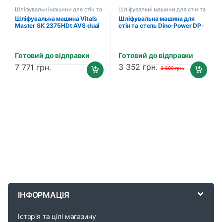
Шліфувальні машини для стін та
Шліфувальні машини для стін та
стель
стель
Шліфувальна машина Vitals
Шліфувальна машина для
Master SK 2375HDt AVS dual
стін та стель Dino-Power DP-
700A
Готовий до відправки
Готовий до відправки
3 352
грн.
7 771
грн.
3 690
грн.
B
r
ІНФОРМАЦІЯ
a
Історія та цілі магазину