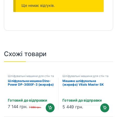
Ще немає відгуків.
Схожі товари
Шліфувальні машини для стін та
Шліфувальні машини для стін та
стель
стель
Шліфувальна машина Dino-
Машина шліфувальна
Power DP-3000F-3 (жирафа)
(жирафа) Vitals Master SK
для стін та стель
2371HDl airy
Готовий до відправки
Готовий до відправки
7 144
грн.
5 449
грн.
7 886
грн.