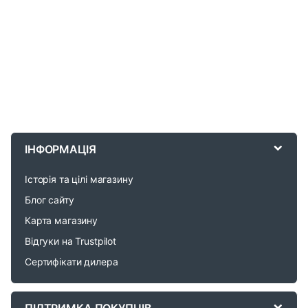
B
r
ІНФОРМАЦІЯ
a
Історія та цілі магазину
n
Блог сайту
d
Карта магазину
Відгуки на Trustpilot
s
Сертифікати дилера
C
a