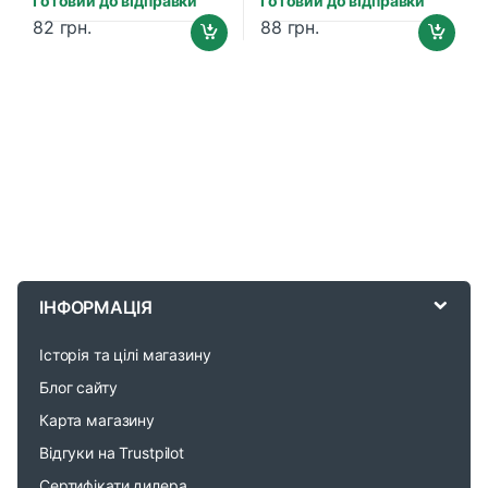
Готовий до відправки
Готовий до відправки
82
грн.
88
грн.
B
r
ІНФОРМАЦІЯ
a
Історія та цілі магазину
n
Блог сайту
d
Карта магазину
Відгуки на Trustpilot
s
Сертифікати дилера