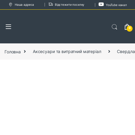
Skip to navigation
Skip to content
Наша адреса
Відстежити посилку
YouTube канал
0
Головна
Аксесуари та витратний матеріал
Свердла