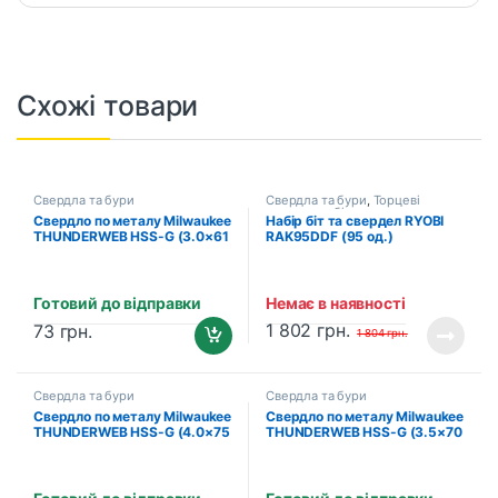
Схожі товари
Свердла та бури
Свердла та бури
,
Торцеві
головки та біти
Свердло по металу Milwaukee
Набір біт та свердел RYOBI
THUNDERWEB HSS-G (3.0×61
RAK95DDF (95 од.)
мм, 2 шт.) (4932352349)
(5132002278)
Готовий до відправки
Немає в наявності
1 802
грн.
73
грн.
1 804
грн.
Свердла та бури
Свердла та бури
Свердло по металу Milwaukee
Свердло по металу Milwaukee
THUNDERWEB HSS-G (4.0×75
THUNDERWEB HSS-G (3.5×70
мм, 2 шт.) (4932352352)
мм, 2 шт.) (4932352351)