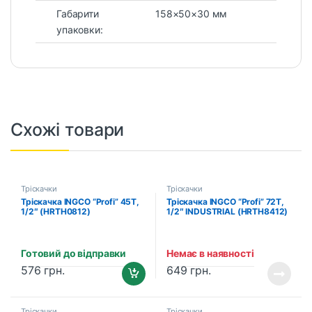
Габарити
158×50×30 мм
упаковки:
Схожі товари
Тріскачки
Тріскачки
Тріскачка INGCO “Profi” 45T,
Тріскачка INGCO “Profi” 72T,
1/2″ (HRTH0812)
1/2″ INDUSTRIAL (HRTH8412)
Готовий до відправки
Немає в наявності
576
грн.
649
грн.
Тріскачки
Тріскачки