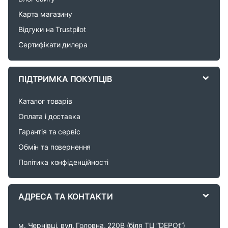
d
Карта магазину
Відгуки на Trustpilot
s
Сертифікати дилера
C
a
ПІДТРИМКА ПОКУПЦІВ
r
Каталог товарів
o
Оплата і доставка
Гарантія та сервіс
u
Обмін та повернення
s
Політика конфіденційності
e
АДРЕСА ТА КОНТАКТИ
l
м. Чернівці, вул. Головна, 220В (біля ТЦ “DEPOt”)