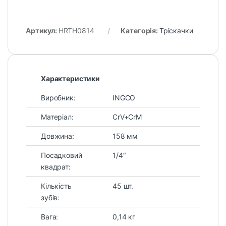
Артикул:
HRTH0814
Категорія:
Тріскачки
Характеристики
Виробник:
INGCO
Матеріал:
CrV+CrM
Довжина:
158 мм
Посадковий
1/4″
квадрат:
Кількість
45 шт.
зубів:
Вага:
0,14 кг