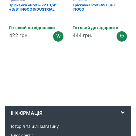
Тріскачка «Profi» 72T 1/4″
Тріскачка Profi 45T 3/8″
+3/8″ INGCO INDUSTRIAL
INGCO
Готовий до відправки
Готовий до відправки
422
грн.
444
грн.
B
r
ІНФОРМАЦІЯ
a
Історія та цілі магазину
n
Блог сайту