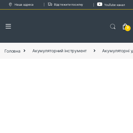
Skip to navigation
Skip to content
Наша адреса
Відстежити посилку
YouTube канал
0
Головна
Акумуляторний інструмент
Акумуляторні у