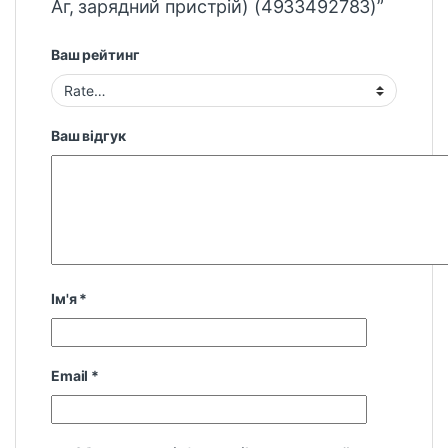
Аг, зарядний пристрій) (4933492783)”
Ваш рейтинг
Ваш відгук
Ім'я
*
Email
*