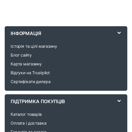
B
r
ІНФОРМАЦІЯ
a
Історія та цілі магазину
n
Блог сайту
d
Карта магазину
Відгуки на Trustpilot
s
Сертифікати дилера
C
a
ПІДТРИМКА ПОКУПЦІВ
r
Каталог товарів
o
Оплата і доставка
Гарантія та сервіс