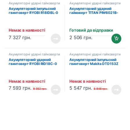
Акумуляторні ударні гайковерти
Акумуляторні ударні гайковерти
та імпакти
та імпакти
Акумуляторний імпульсний
Акумуляторний ударний
гвинтоверт RYOBI R18IDBL-0
гайковерт TITAN PIW6021B-
ONE+ (5133002662)
CORE (без акумулятора та
зарядного пристрою)
Немає в наявності
Готовий до відправки
7 327
грн.
2 506
грн.
Акумуляторні ударні гайковерти
Акумуляторні ударні гайковерти
та імпакти
та імпакти
Акумуляторний ударний
Акумуляторний імпульсний
гвинтоверт RYOBI RID18C-0
гвинтоверт Makita DTD153Z
ONE+ (5133004938)
(без акумулятора та
зарядного пристрою)
Немає в наявності
Немає в наявності
7 593
грн.
5 547
грн.
8 352
грн.
6 848
грн.