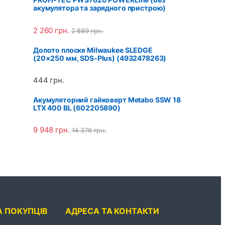
акумулятора та зарядного пристрою)
2 260
грн.
2 889
грн.
Долото плоске Milwaukee SLEDGE
(20×250 мм, SDS-Plus) (4932478263)
444
грн.
Акумуляторний гайковерт Metabo SSW 18
LTX 400 BL (602205890)
9 948
грн.
14 376
грн.
А ПОКУПЦІВ
АДРЕСА ТА КОНТАКТИ