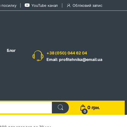
и посилку
YouTube канал
Обліковий запис
Блог
+38 (050) 044 62 04
Email: profitehnika@email.ua
0
грн.
0
108 для свердел до 70 мм