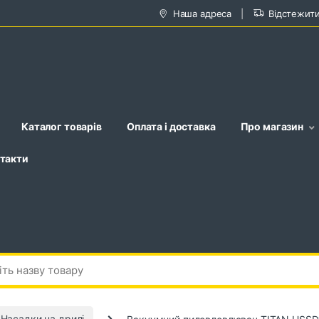
Наша адреса
Відстежит
Каталог товарів
Оплата і доставка
Про магазин
такти
Насадки на дрилі
Вакуумний пиловловлювач TITAN USSD