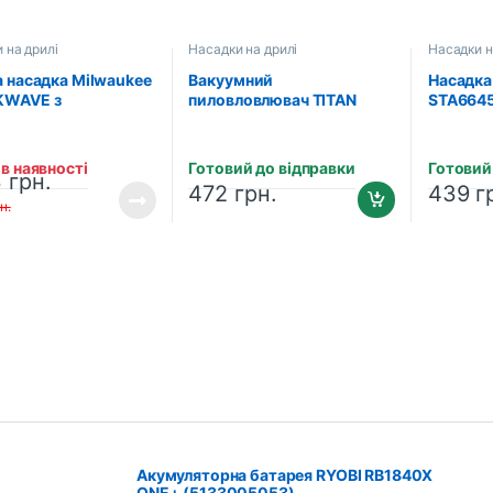
 на дрилі
Насадки на дрилі
Насадки н
 насадка Milwaukee
Вакуумний
Насадка
KWAVE з
пиловловлювач TITAN
STA6645
ктом біт 11 шт
USSD107 для свердел до
471274)
16 мм
в наявності
Готовий до відправки
Готовий
3
грн.
472
грн.
439
г
н.
Акумуляторна батарея RYOBI RB1840X
ONE+ (5133005053)