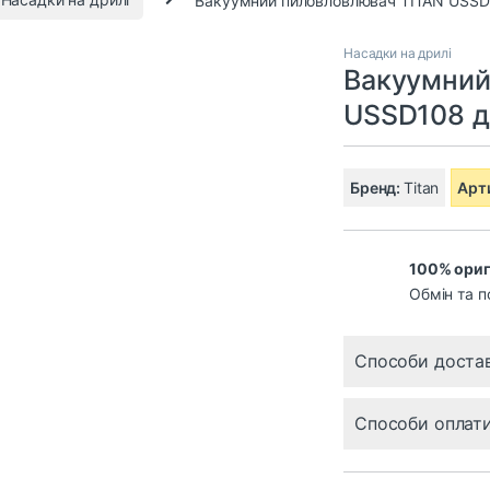
Насадки на дрилі
Вакуумний
USSD108 д
Бренд:
Titan
Арт
100% ориг
Обмін та п
Способи доста
Способи оплат