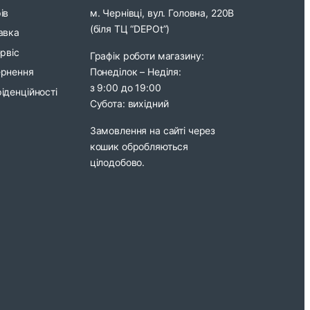
ів
м. Чернівці, вул. Головна, 220В
(біля ТЦ “DEPOt”)
авка
ервіс
Графік роботи магазину:
Понеділок – Неділя:
ернення
з 9:00 до 19:00
іденційності
Субота: вихідний
Замовлення на сайті через
кошик обробляються
цілодобово.