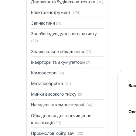
Дорожня та будівельна техніка
(30)
Електроінструмент
(474)
Запчастини
(78)
Засоби індивідуального захисту
(32)
Зварювальне обладнання
(75)
Інвертори та акумулятори
(7)
Компресори
(60)
Металообробка
(31)
Вак
Мийки високого тиску
(9)
Насадки та комплектуючі
(34)
Осо
Обладнання для прочищення
каналізації
(33)
Промислові обігрівачі
(22)