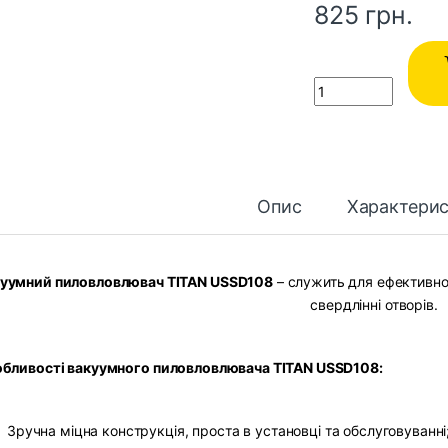
825
грн.
Quantity
Опис
Характери
уумний пиловловлювач TITAN USSD108
– служить для ефективног
свердлінні отворів.
бливості вакуумного пиловловлювача TITAN USSD108:
Зручна міцна конструкція, проста в установці та обслуговуванні