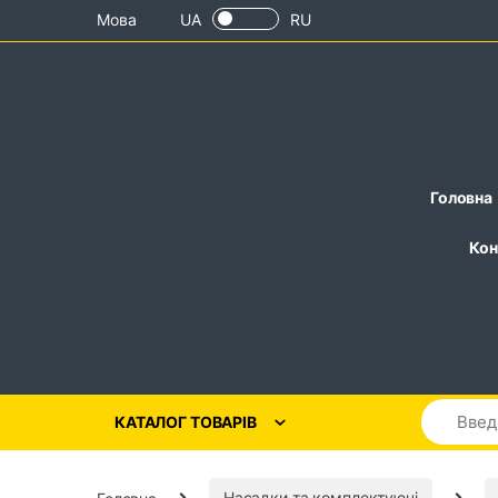
Skip to navigation
Skip to content
Мова
UA
RU
Головна
Кон
КАТАЛОГ ТОВАРІВ
Головна
Насадки та комплектуючі