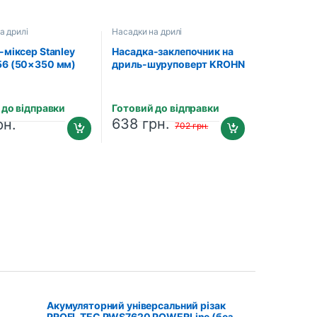
а дрилі
Насадки на дрилі
-міксер Stanley
Насадка-заклепочник на
6 (50×350 мм)
дриль-шуруповерт KROHN
201806405
 до відправки
Готовий до відправки
638
грн.
рн.
702
грн.
Акумуляторний універсальний різак
PROFI-TEC PWS7620 POWERLine (без