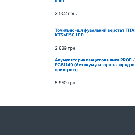
n
3 902
грн.
d
s
Точильно-шліфувальний верстат TIT
KTSM150 LED
C
2 889
грн.
a
Акумуляторна ланцюгова пила PROFI
r
PCS1140 (без акумулятора та зарядно
пристрою)
o
5 850
грн.
u
s
e
l