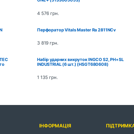
4 576
грн.
AN
Перфоратор Vitals Master Ra 2811NCv
3 819
грн.
-TEC
Набір ударних викруток INGCO S2, PH+SL
го
INDUSTRIAL (6 шт.) (HSGT680608)
1 135
грн.
ІНФОРМАЦІЯ
ПІДТРИМК