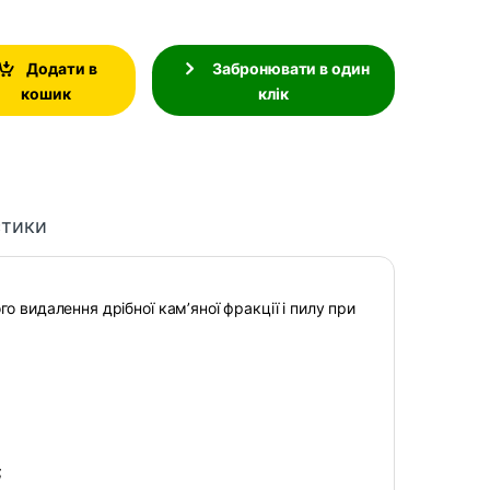
Додати в
Забронювати в один
кошик
клік
стики
о видалення дрібної кам’яної фракції і пилу при
;