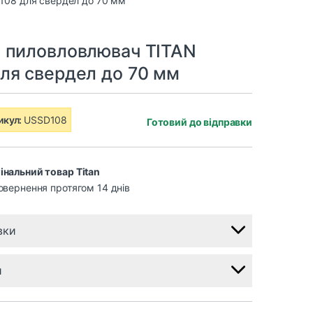
 пиловловлювач TITAN
ля свердел до 70 мм
икул:
USSD108
Готовий до відправки
інальний товар Titan
овернення протягом 14 днів
вки
и