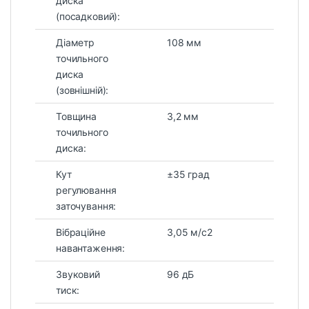
диска
(посадковий):
Діаметр
108 мм
точильного
диска
(зовнішній):
Товщина
3,2 мм
точильного
диска:
Кут
±35 град
регулювання
заточування:
Вібраційне
3,05 м/c2
навантаження:
Звуковий
96 дБ
тиск: