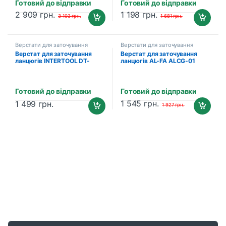
Готовий до відправки
Готовий до відправки
2 909
грн.
1 198
грн.
3 103
грн.
1 681
грн.
Верстати для заточування
Верстати для заточування
ланцюгів
ланцюгів
Верстат для заточування
Верстат для заточування
ланцюгів INTERTOOL DT-
ланцюгів AL-FA ALCG-01
0850 (250 Вт)
Готовий до відправки
Готовий до відправки
1 545
грн.
1 499
грн.
1 927
грн.
B