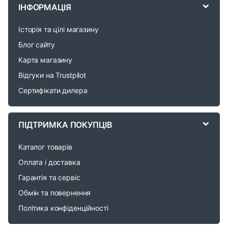
r
ІНФОРМАЦІЯ
a
Історія та цілі магазину
n
Блог сайту
d
Карта магазину
Відгуки на Trustpilot
s
Сертифікати дилера
C
a
ПІДТРИМКА ПОКУПЦІВ
r
Каталог товарів
o
Оплата і доставка
Гарантія та сервіс
u
Обмін та повернення
s
Політика конфіденційності
e