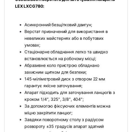
LEX LXCG780:
Асинхронний безщітковий двигун;
Верстат призначений для використання в
невеликих майстернях або в побутових
умовах;
Стаціонарне обладнання легко та швидко
встановлюється на робочому місці;
Абразивне коло пристрою обладнано
захисним щитком для безпеки;
145-міліметровий диск з отвором 22 мм
гарантує якісне заточування;
Апарат підходить для заточування ланцюгів з
кроком 1/4″, 325″, 3/8″, 404″;
За допомогою фіксуючих елементів можна
міцно закріпити ланцюг;
Завдяки поворотному столу з радіусом
розвороту ±35 градусів апарат здатний