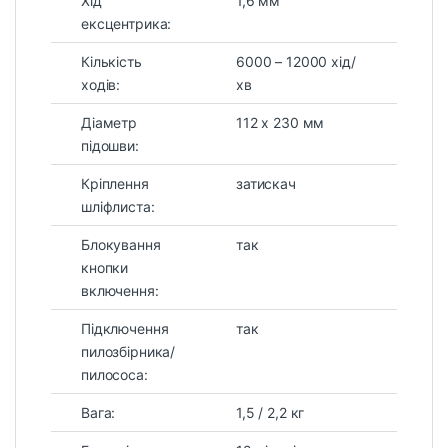
Хід
1,6 мм
ексцентрика:
Кількість
6000 – 12000 хід/
ходів:
хв
Діаметр
112 х 230 мм
підошви:
Кріплення
затискач
шліфлиста:
Блокування
так
кнопки
включення:
Підключення
так
пилозбірника/
пилососа:
Вага:
1,5 / 2,2 кг