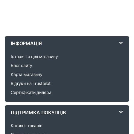
B
r
ІНФОРМАЦІЯ
a
Історія та цілі магазину
n
Блог сайту
d
Карта магазину
Відгуки на Trustpilot
s
Сертифікати дилера
C
a
ПІДТРИМКА ПОКУПЦІВ
r
Каталог товарів