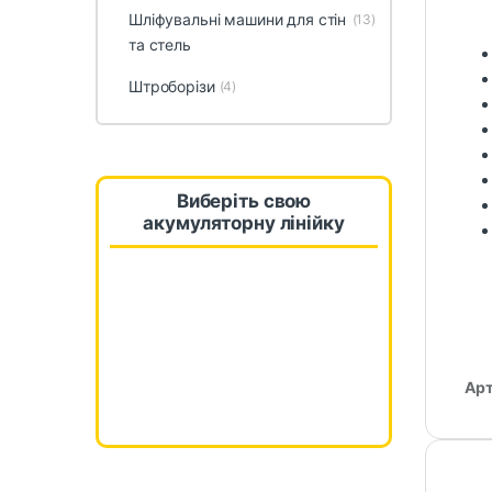
Шліфувальні машини для стін
(13)
та стель
Штроборізи
(4)
Виберіть свою
акумуляторну лінійку
Арт