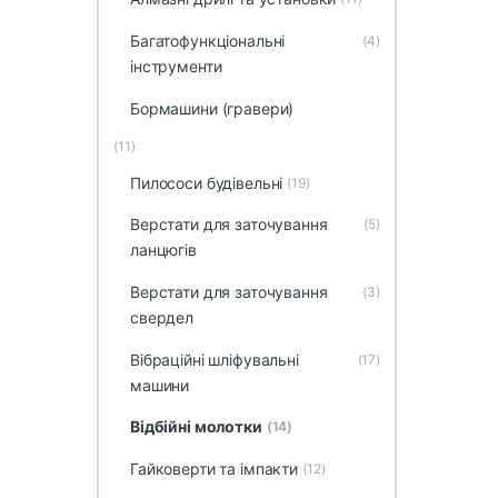
Багатофункціональні
(4)
інструменти
Бормашини (гравери)
(11)
Пилососи будівельні
(19)
Верстати для заточування
(5)
ланцюгів
Верстати для заточування
(3)
свердел
Вібраційні шліфувальні
(17)
машини
Відбійні молотки
(14)
Гайковерти та імпакти
(12)