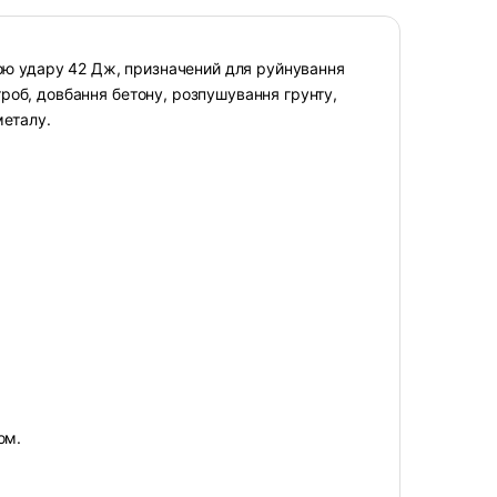
лою удару 42 Дж, призначений для руйнування
штроб, довбання бетону, розпушування грунту,
металу.
ом.