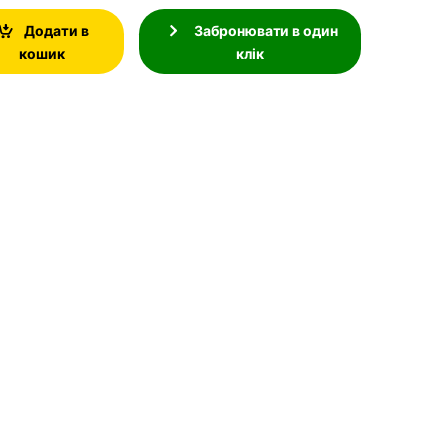
Додати в
Забронювати в один
кошик
клік