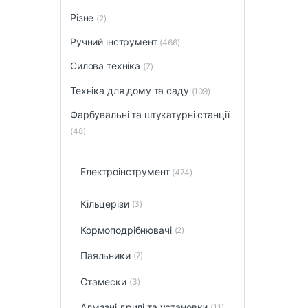
Різне
(2)
Ручний інструмент
(466)
Силова техніка
(7)
Техніка для дому та саду
(109)
Фарбувальні та штукатурні станції
(48)
Електроінструмент
(474)
Кільцерізи
(3)
Кормоподрібнювачі
(2)
Паяльники
(7)
Стамески
(3)
Алмазні дрилі та установки
(11)