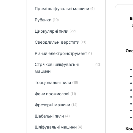
Прямі шліфувальні машини
(4)
В
Рубанки
(10)
Циркулярні пили
(22)
Свердлильні верстати
(11)
О
с
Різний електроінструмент
(1)
Стрічкові шліфувальні
(13)
машини
Торцювальні пили
(16)
Фени промислові
(11)
Фрезерні машини
(14)
Шабельні пили
(4)
Шліфувальні машини
(4)
Ком