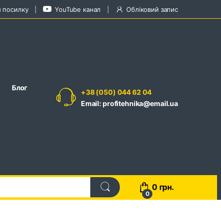
и посилку
YouTube канал
Обліковий запис
Блог
+38 (050) 044 62 04
Email: profitehnika@email.ua
0
грн.
0