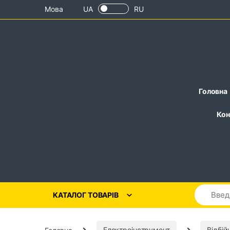
Skip to navigation
Skip to content
Мова
UA
RU
Головна
Кон
КАТАЛОГ ТОВАРІВ
Головна
Електроінструмент
Відбій