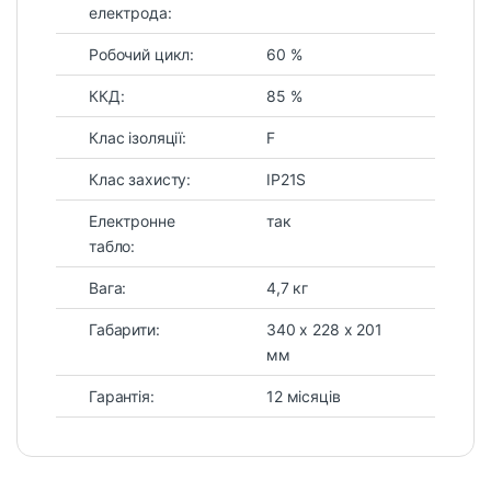
електрода:
Робочий цикл:
60 %
ККД:
85 %
Клас ізоляції:
F
Клас захисту:
IP21S
Електронне
так
табло:
Вага:
4,7 кг
Габарити:
340 х 228 х 201
мм
Гарантія:
12 місяців