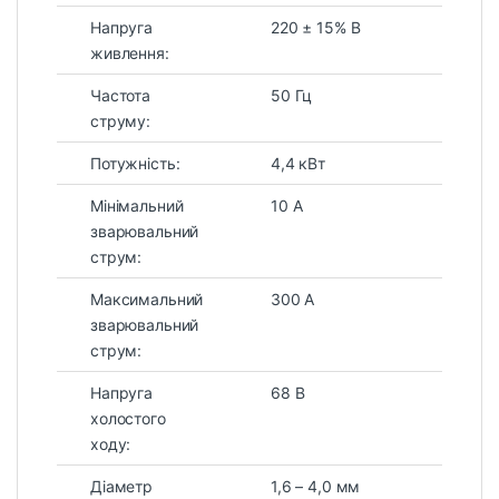
Напруга
220 ± 15% В
живлення:
Частота
50 Гц
струму:
Потужність:
4,4 кВт
Мінімальний
10 А
зварювальний
струм:
Максимальний
300 А
зварювальний
струм:
Напруга
68 В
холостого
ходу:
Діаметр
1,6 – 4,0 мм