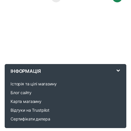
B
r
ІНФОРМАЦІЯ
a
Історія та цілі магазину
n
Блог сайту
d
Карта магазину
Відгуки на Trustpilot
s
Сертифікати дилера
C