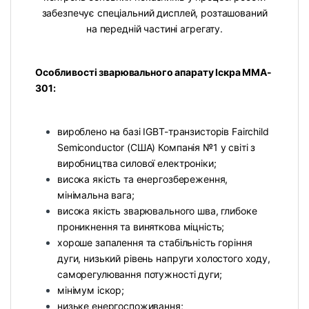
забезпечує спеціальний дисплей, розташований
на передній частині агрегату.
Особливості зварювального апарату Іскра MMA-
301:
вироблено на базі IGBT-транзисторів Fairchild
Semiconductor (США) Компанія №1 у світі з
виробництва силової електроніки;
висока якість та енергозбереження,
мінімальна вага;
висока якість зварювального шва, глибоке
проникнення та виняткова міцність;
хороше запалення та стабільність горіння
дуги, низький рівень напруги холостого ходу,
саморегулювання потужності дуги;
мінімум іскор;
низьке енергоспоживання;