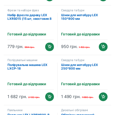
Фрези та набори фрез
Свердла та бури
Набір фрез по дереву LEX
Шнек для мотобуру LEX
LXRS015 (15 шт, хвостовик 8
150*800 мм
мм)
Готовий до відправки
Готовий до відправки
779
грн.
950
грн.
984
грн.
1 100
грн.
Полірувальні машини
Свердла та бури
Полірувальна машина LEX
Шнек для мотобуру LEX
LXCP-18
250*800 мм
Готовий до відправки
Готовий до відправки
1 682
грн.
1 490
грн.
2 132
грн.
1 980
грн.
Паяльники
Дизельні обігрівачі
Паяльник LEX LXPBW100-B
Обігрівач автономний