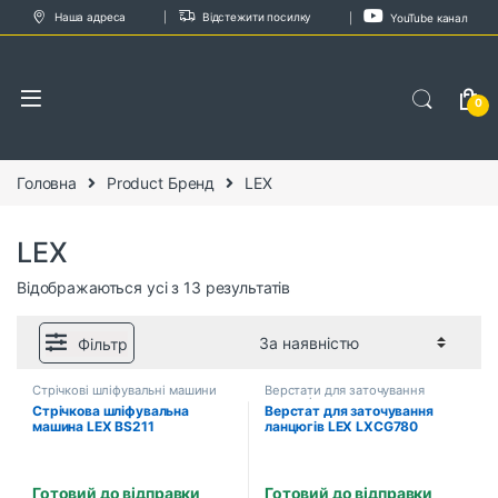
Skip to navigation
Skip to content
Наша адреса
Відстежити посилку
YouTube канал
0
Головна
Product Бренд
LEX
LEX
Відображаються усі з 13 результатів
Фільтр
Стрічкові шліфувальні машини
Верстати для заточування
ланцюгів
Стрічкова шліфувальна
Верстат для заточування
машина LEX BS211
ланцюгів LEX LXCG780
Готовий до відправки
Готовий до відправки