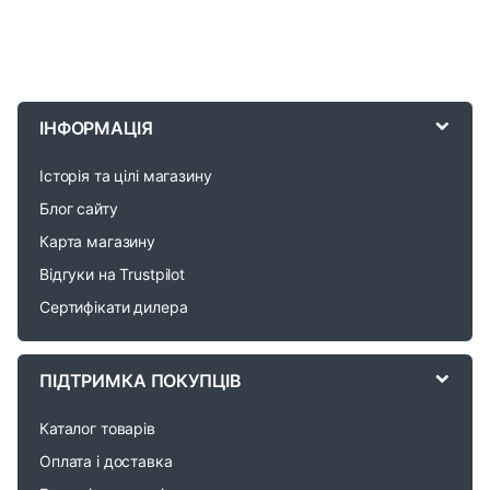
B
r
ІНФОРМАЦІЯ
a
Історія та цілі магазину
n
Блог сайту
d
Карта магазину
Відгуки на Trustpilot
s
Сертифікати дилера
C
a
ПІДТРИМКА ПОКУПЦІВ
r
Каталог товарів
o
Оплата і доставка