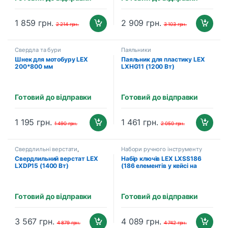
1 859
грн.
2 909
грн.
2 214
грн.
3 103
грн.
Свердла та бури
Паяльники
Шнек для мотобуру LEX
Паяльник для пластику LEX
200*800 мм
LXHG11 (1200 Вт)
Готовий до відправки
Готовий до відправки
1 195
грн.
1 461
грн.
1 490
грн.
2 050
грн.
Свердлильні верстати
,
Набори ручного інструменту
Свердлильні верстати
Свердлильний верстат LEX
Набір ключів LEX LXSS186
LXDP15 (1400 Вт)
(186 елементів у кейсі на
колесах)
Готовий до відправки
Готовий до відправки
3 567
грн.
4 089
грн.
4 879
грн.
4 742
грн.