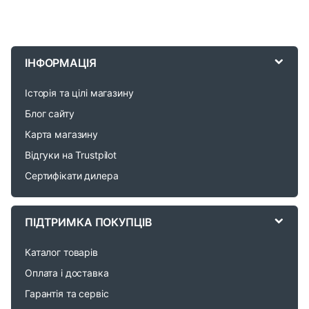
B
r
ІНФОРМАЦІЯ
a
Історія та цілі магазину
n
Блог сайту
d
Карта магазину
Відгуки на Trustpilot
s
Сертифікати дилера
C
a
ПІДТРИМКА ПОКУПЦІВ
r
Каталог товарів
o
Оплата і доставка
Гарантія та сервіс
u