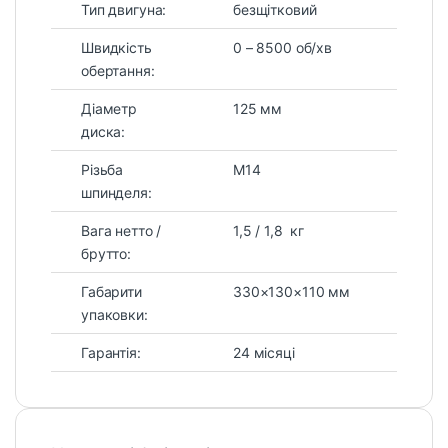
Тип двигуна:
безщітковий
Швидкість
0 – 8500 об/хв
обертання:
Діаметр
125 мм
диска:
Різьба
М14
шпинделя:
Вага нетто /
1,5 / 1,8 кг
брутто:
Габарити
330×130×110 мм
упаковки:
Гарантія:
24 місяці