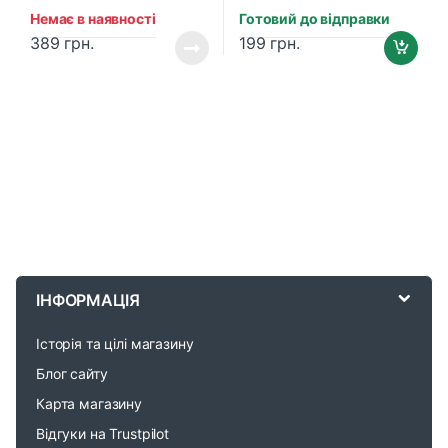
Немає в наявності
Готовий до відправки
389
грн.
199
грн.
B
r
ІНФОРМАЦІЯ
a
Історія та цілі магазину
n
Блог сайту
d
Карта магазину
Відгуки на Trustpilot
s