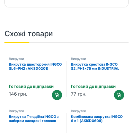
Схожі товари
Викрутки
Викрутки
Викрутка двостороння INGCO
Викрутка хрестова INGCO
SL6+PH2 (AKISD0201)
S2, PH1×75 мм INDUSTRIAL
(HS68PH1075)
Готовий до відправки
Готовий до відправки
146
грн.
77
грн.
Викрутки
Викрутки
Викрутка Т-подібна INGCO з
Комбінована викрутка INGCO
набором насадок і головок
6 в 1 (AKISD0608)
(24 шт.) (HKSDB0188)