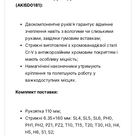
(AKISD0181):
Двокомпонентне руків’я гарантує відмінне
зчеплення навіть з вологими чи слизькими
руками, завдяки гумовим вставкам;
Стрижні виготовлені з хромованадієвої сталі
Cr-V з антикорозійним хромовим покриттям і
мають особливу міцність;
Намагнічені наконечники утримують
кріплення та полегшують роботу у
важкодоступних місцях.
Комплект поставки:
Рукоятка 110 мм;
Стрижні 6.35×160 мм: SL4, SL5, SL6, PH0,
PH1, PH2, PZ1, PZ2, T10, T15, T20, T30, H3, H4,
H5, H6, S1, S2;