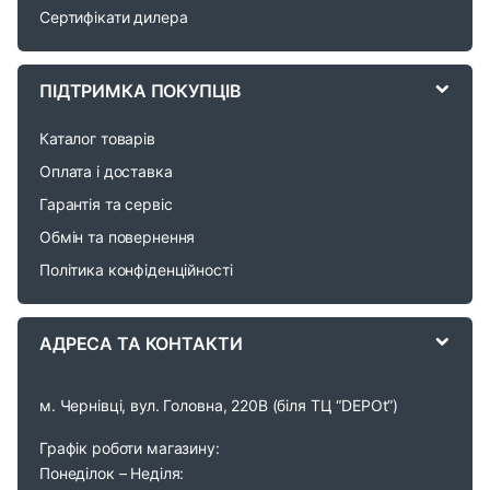
Сертифікати дилера
C
a
ПІДТРИМКА ПОКУПЦІВ
r
Каталог товарів
o
Оплата і доставка
Гарантія та сервіс
u
Обмін та повернення
s
Політика конфіденційності
e
АДРЕСА ТА КОНТАКТИ
l
м. Чернівці, вул. Головна, 220В (біля ТЦ “DEPOt”)
Графік роботи магазину:
Понеділок – Неділя: