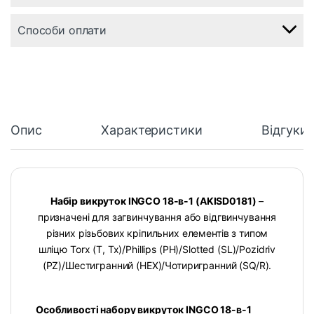
Способи оплати
Опис
Характеристики
Відгуки
Набір викруток INGCO 18-в-1 (AKISD0181)
–
призначені для загвинчування або відгвинчування
різних різьбових кріпильних елементів з типом
шліцю Torx (T, Tx)/Phillips (PH)/Slotted (SL)/Pozidriv
(PZ)/Шестигранний (HEX)/Чотиригранний (SQ/R).
Особливості набору викруток INGCO 18-в-1