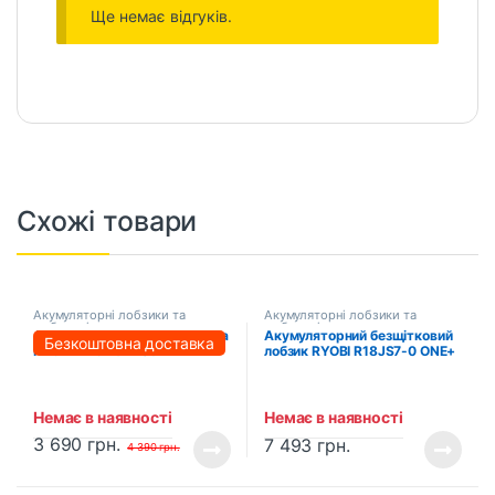
Ще немає відгуків.
Схожі товари
Акумуляторні лобзики та
Акумуляторні лобзики та
шабельні пили
шабельні пили
Акумуляторна шабельна пила
Акумуляторний безщітковий
Безкоштовна доставка
PROFI-TEC BJR2032BL
лобзик RYOBI R18JS7-0 ONE+
POWERLine (без акумулятора
(5133004223)
та зарядного пристрою)
Немає в наявності
Немає в наявності
3 690
грн.
7 493
грн.
4 390
грн.