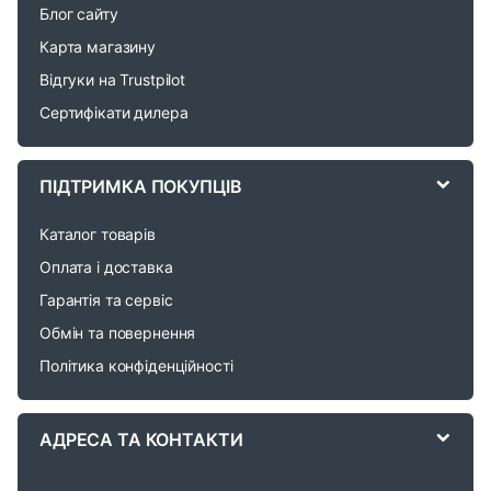
n
Блог сайту
d
Карта магазину
Відгуки на Trustpilot
s
Сертифікати дилера
C
a
ПІДТРИМКА ПОКУПЦІВ
r
Каталог товарів
o
Оплата і доставка
Гарантія та сервіс
u
Обмін та повернення
s
Політика конфіденційності
e
АДРЕСА ТА КОНТАКТИ
l