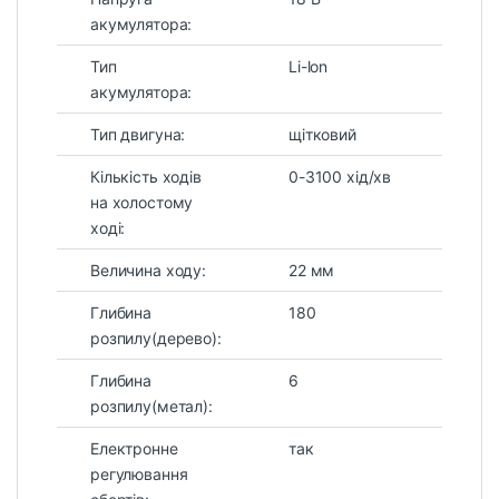
акумулятора:
Тип
Li-lon
акумулятора:
Тип двигуна:
щітковий
Кількість ходів
0-3100 хід/хв
на холостому
ході:
Величина ходу:
22 мм
Глибина
180
розпилу(дерево):
Глибина
6
розпилу(метал):
Електронне
так
регулювання