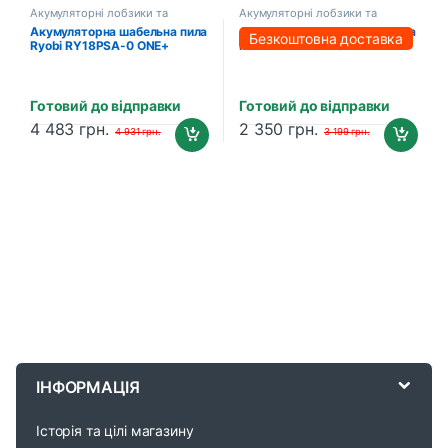
Акумуляторні лобзики та
Акумуляторні лобзики та
шабельні пили
шабельні пили
Акумуляторна шабельна пила
Акумуляторна шабельна пила
Безкоштовна доставка
Ryobi RY18PSA-0 ONE+
PROFI-TEC BJR2022
(5133004594)
POWERLine (без акумулятора
та зарядного пристрою)
Готовий до відправки
Готовий до відправки
4 483
грн.
2 350
грн.
4 931
грн.
3 199
грн.
B
r
ІНФОРМАЦІЯ
a
Історія та цілі магазину