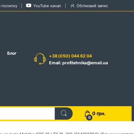
и посилку
YouTube канал
Обліковий запис
Блог
+38 (050) 044 62 04
Email: profitehnika@email.ua
0
грн.
0
на пила Metabo KGS 18 LTX BL 216 (614216850) (без акумулятор