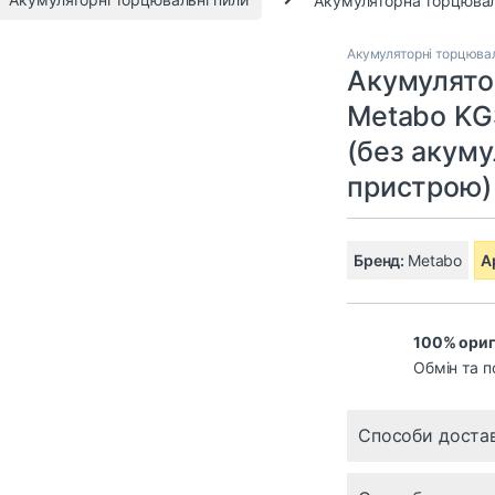
Акумуляторні торцювал
Акумулято
Metabo KGS
(без акуму
пристрою)
Бренд:
Metabo
А
100% ориг
Обмін та п
Способи доста