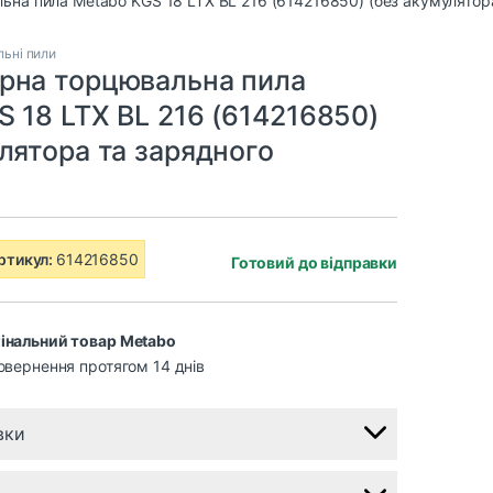
ьні пили
рна торцювальна пила
 18 LTX BL 216 (614216850)
лятора та зарядного
ртикул:
614216850
Готовий до відправки
інальний товар Metabo
овернення протягом 14 днів
вки