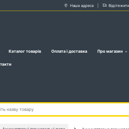
Наша адреса
Відстежит
Каталог товарів
Оплата і доставка
Про магазин
такти
Акумуляторні торцювальні пили
Акумуляторна торцюваль