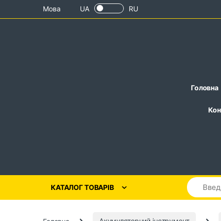
Skip to navigation
Skip to content
Мова
UA
RU
Головна
Кон
КАТАЛОГ ТОВАРІВ
Головна
Акумуляторний інструмент