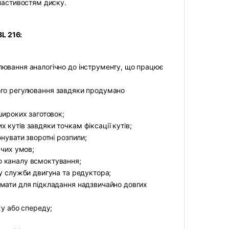
властивостям диску.
L 216:
лювання аналогічно до інструменту, що працює
кового регулювання завдяки продумано
широких заготовок;
кутів завдяки точкам фіксації кутів;
нувати зворотні розпили;
жчих умов;
ю каналу всмоктування;
ну служби двигуна та редуктора;
імати для підкладання надзвичайно довгих
ху або спереду;