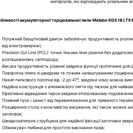
матеріалів, які відповідають різальним 
бливості акумуляторної торцювальної пили Metabo KGS 18 LTX B
Потужний безщітковий двигун забезпечує продуктивність розпи
від електромережі;
Precision Cut Line (PCL): точна тіньова лінія різання без додат
розташованому світлодіоду;
Висока продуктивність різання завдяки функції протягання для 
Поворотна плита зі швидким та точним налаштуванням поширених 
Нахил пилкового полотна від -2 до 47°, завдяки чому можна вико
Надійна конструкція з алюмінієвого лиття під тиском для найва
Ефективне відведення тирси завдяки інтегрованому подовженн
Плавний пуск і захист від перевантаження для тривалого термі
Розширення стола з можливістю висування, які також можна зн
заготовок;
Швидкозатискна струбцина для надійної фіксації заготовки звер
Обмежувач глибини для простоти виконання пазів;