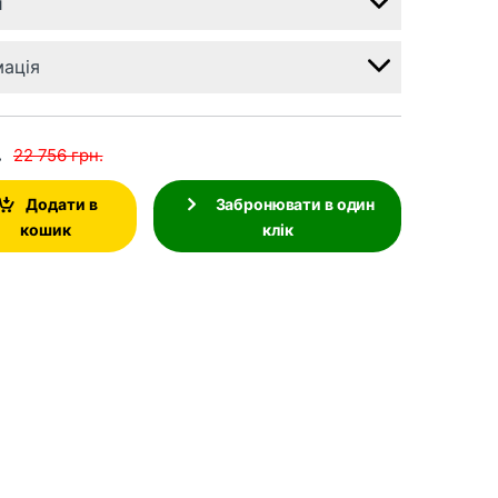
и
мація
.
22 756
грн.
Додати в
Забронювати в один
кошик
клік