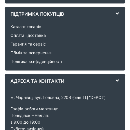
C
a
ПІДТРИМКА ПОКУПЦІВ
r
Каталог товарів
o
Оплата і доставка
Гарантія та сервіс
u
Обмін та повернення
s
Політика конфіденційності
e
АДРЕСА ТА КОНТАКТИ
l
м. Чернівці, вул. Головна, 220В (біля ТЦ “DEPOt”)
Графік роботи магазину:
Понеділок – Неділя:
з 9:00 до 19:00
Субота: вихідний