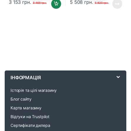
3 153
грн.
5 508
грн.
3 469
грн.
5 820
грн.
B
r
ІНФОРМАЦІЯ
a
Історія та цілі магазину
n
Блог сайту
d
Карта магазину
Відгуки на Trustpilot
s
Сертифікати дилера