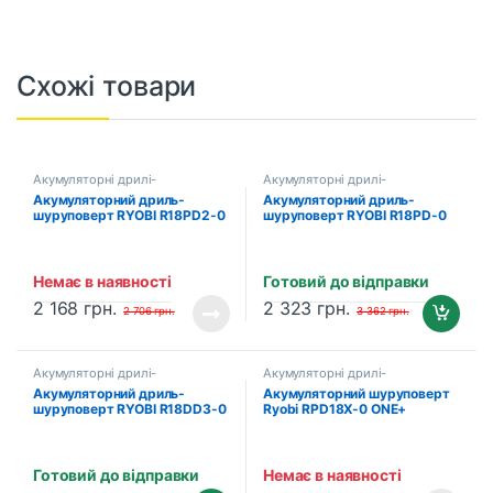
Схожі товари
Акумуляторні дрилі-
Акумуляторні дрилі-
шуруповерти
шуруповерти
Акумуляторний дриль-
Акумуляторний дриль-
шуруповерт RYOBI R18PD2-0
шуруповерт RYOBI R18PD-0
ONE+ (5133003815)
ONE+ (5133002478)
Немає в наявності
Готовий до відправки
2 168
грн.
2 323
грн.
2 706
грн.
3 362
грн.
Акумуляторні дрилі-
Акумуляторні дрилі-
шуруповерти
шуруповерти
Акумуляторний дриль-
Акумуляторний шуруповерт
шуруповерт RYOBI R18DD3-0
Ryobi RPD18X-0 ONE+
ONE+ (5133002889)
(5133004984)
Готовий до відправки
Немає в наявності