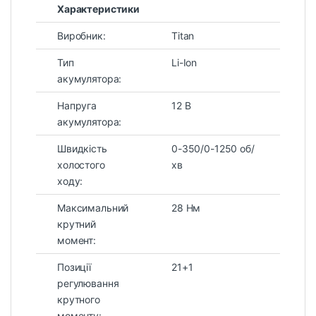
Характеристики
Виробник:
Titan
Тип
Li-Ion
акумулятора:
Напруга
12 В
акумулятора:
Швидкість
0-350/0-1250 об/
холостого
хв
ходу:
Максимальний
28 Нм
крутний
момент:
Позиції
21+1
регулювання
крутного
моменту: