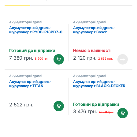
Акумуляторні дрилі-
Акумуляторні дрилі-
шуруповерти
шуруповерти
Акумуляторний дриль-
Акумуляторний дриль-
шуруповерт RYOBI R18PD7-0
шуруповерт Bosch
ONE+ (5133003941)
AdvancedDrill 18 (без
акумулятора та зарядного
пристрою) (06039B5004)
Готовий до відправки
Немає в наявності
7 380
грн.
2 120
грн.
8 200
грн.
2 665
грн.
Акумуляторні дрилі-
Акумуляторні дрилі-
шуруповерти
шуруповерти
Акумуляторний дриль-
Акумуляторний дриль-
шуруповерт TITAN
шуруповерт BLACK+DECKER
PDS4821B-CORE SET1 (2 х
BDCDC18-QW (1 х 1.5 Aг,
2.0 Аг, зарядний пристрій)
зарядний пристрій)
Готовий до відправки
2 522
грн.
3 476
грн.
4 958
грн.