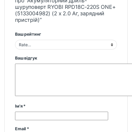
про “Акумуляторний дриль-
шуруповерт RYOBI RPD18C-220S ONE+
(5133004982) (2 х 2.0 Aг, зарядний
пристрій)”
Ваш рейтинг
Ваш відгук
Ім'я
*
Email
*