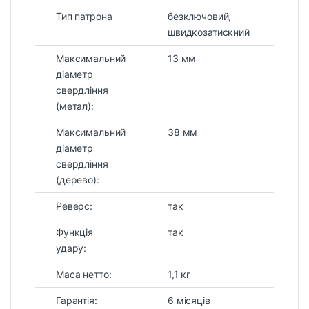
Тип патрона
безключовий,
швидкозатискний
Максимальний
13 мм
діаметр
свердління
(метал):
Максимальний
38 мм
діаметр
свердління
(дерево):
Реверс:
так
Функція
так
удару:
Маса нетто:
1,1 кг
Гарантія:
6 місяців