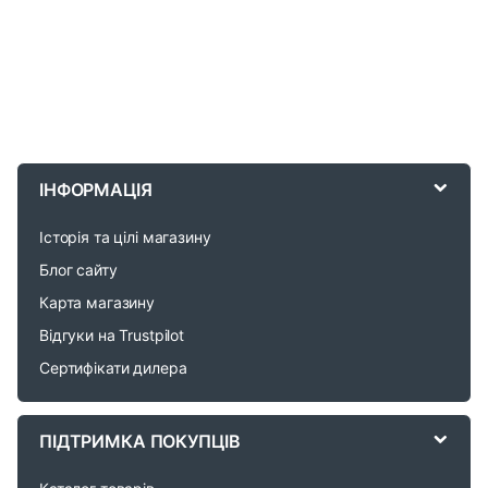
B
r
ІНФОРМАЦІЯ
a
Історія та цілі магазину
n
Блог сайту
d
Карта магазину
Відгуки на Trustpilot
s
Сертифікати дилера
C
a
ПІДТРИМКА ПОКУПЦІВ
r