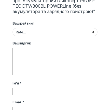
про “Акумуляторний гайковерт PROFI-
TEC DTW800BL POWERLine (без
акумулятора та зарядного пристрою)”
Ваш рейтинг
Ваш відгук
Ім'я
*
Email
*