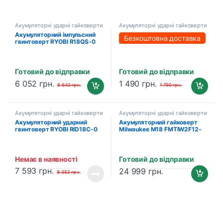
Акумуляторні ударні гайковерти
Акумуляторні ударні гайковерти
та імпакти
та імпакти
Акумуляторний імпульсний
Акумуляторний гайковерт
Безкоштовна доставка
гвинтоверт RYOBI R18QS-0
PROFI-TEC DTW500BL
ONE+ (5133002642)
POWERLine (без акумулятора
та зарядного пристрою)
Готовий до відправки
Готовий до відправки
6 052
грн.
1 490
грн.
6 642
грн.
1 790
грн.
Акумуляторні ударні гайковерти
Акумуляторні ударні гайковерти
та імпакти
та імпакти
Акумуляторний ударний
Акумуляторний гайковерт
гвинтоверт RYOBI RID18C-0
Milwaukee M18 FMTIW2F12-
ONE+ (5133004938)
502X (2×5.0 Аг, зарядний
пристрій) (4933478450)
Немає в наявності
Готовий до відправки
7 593
грн.
24 999
грн.
8 352
грн.