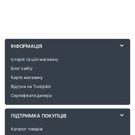
B
r
ІНФОРМАЦІЯ
a
Історія та цілі магазину
n
Блог сайту
d
Карта магазину
Відгуки на Trustpilot
s
Сертифікати дилера
C
a
ПІДТРИМКА ПОКУПЦІВ
r
Каталог товарів