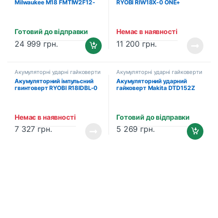
Milwaukee M18 FMTIW2F12-
RYOBI RIW18X-0 ONE+
502X (2×5.0 Аг, зарядний
(5133004960)
пристрій) (4933478450)
Готовий до відправки
Немає в наявності
24 999
грн.
11 200
грн.
Акумуляторні ударні гайковерти
Акумуляторні ударні гайковерти
та імпакти
та імпакти
Акумуляторний імпульсний
Акумуляторний ударний
гвинтоверт RYOBI R18IDBL-0
гайковерт Makita DTD152Z
ONE+ (5133002662)
(без акумулятора та
зарядного пристрою)
Немає в наявності
Готовий до відправки
7 327
грн.
5 269
грн.