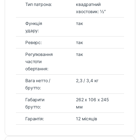
Тип патрона:
квадратний
хвостовик: ½″
Функція
так
удару:
Реверс:
так
Регулювання
так
частоти
обертання:
Вага нетто /
2,3 / 3,4 кг
брутто:
Габарити
262 х 106 х 245
брутто:
мм
Гарантія:
12 місяців