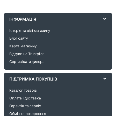
B
r
ІНФОРМАЦІЯ
a
Історія та цілі магазину
n
Блог сайту
d
Карта магазину
Відгуки на Trustpilot
s
Сертифікати дилера
C
a
ПІДТРИМКА ПОКУПЦІВ
r
Каталог товарів
o
Оплата і доставка
Гарантія та сервіс
u
Обмін та повернення