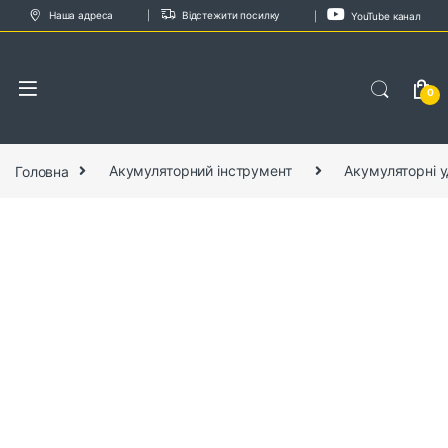
Skip to navigation
Skip to content
Наша адреса
Відстежити посилку
YouTube канал
0
Головна
Акумуляторний інструмент
Акумуляторні у