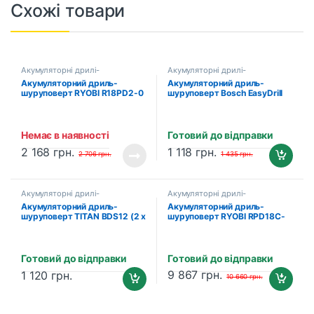
Схожі товари
Акумуляторні дрилі-
Акумуляторні дрилі-
шуруповерти
шуруповерти
Акумуляторний дриль-
Акумуляторний дриль-
шуруповерт RYOBI R18PD2-0
шуруповерт Bosch EasyDrill
ONE+ (5133003815)
1200 (без акумулятора та
зарядного пристрою)
Немає в наявності
Готовий до відправки
2 168
грн.
1 118
грн.
2 706
грн.
1 435
грн.
Акумуляторні дрилі-
Акумуляторні дрилі-
шуруповерти
шуруповерти
Акумуляторний дриль-
Акумуляторний дриль-
шуруповерт TITAN BDS12 (2 х
шуруповерт RYOBI RPD18C-
1.5 Аг, зарядний пристрій)
220S ONE+ (5133004982) (2
х 2.0 Aг, зарядний пристрій)
Готовий до відправки
Готовий до відправки
9 867
грн.
1 120
грн.
10 660
грн.