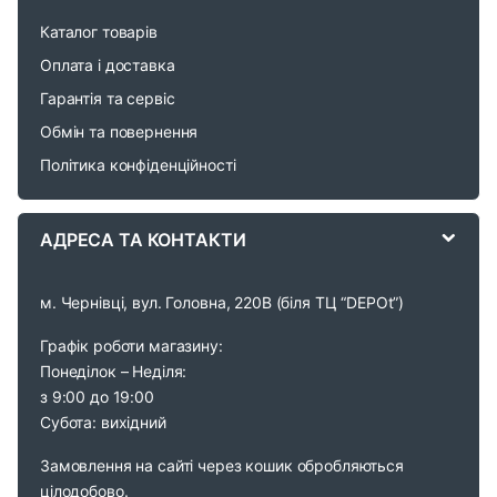
r
Каталог товарів
o
Оплата і доставка
Гарантія та сервіс
u
Обмін та повернення
s
Політика конфіденційності
e
АДРЕСА ТА КОНТАКТИ
l
м. Чернівці, вул. Головна, 220В (біля ТЦ “DEPOt”)
Графік роботи магазину:
Понеділок – Неділя:
з 9:00 до 19:00
Субота: вихідний
Замовлення на сайті через кошик обробляються
цілодобово.