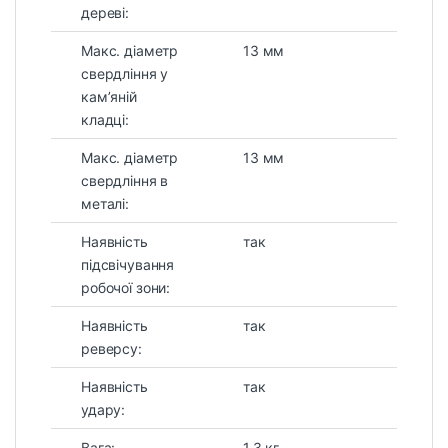
дереві:
Макс. діаметр
13 мм
свердління у
кам’яній
кладці:
Макс. діаметр
13 мм
свердління в
металі:
Наявність
так
підсвічування
робочої зони:
Наявність
так
реверсу:
Наявність
так
удару:
Вага:
1,3 кг