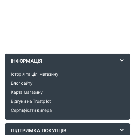
B
r
ІНФОРМАЦІЯ
a
Історія та цілі магазину
n
Блог сайту
d
Карта магазину
Відгуки на Trustpilot
s
Сертифікати дилера
C
a
ПІДТРИМКА ПОКУПЦІВ