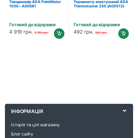
Товщиномір ADA PaintMeter
Термометр електронний ADA
1500 – A00581
Thermotester 330 (A00513)
Готовий до відправки
Готовий до відправки
4 919
грн.
492
грн.
5 742
грн.
562
грн.
B
r
ІНФОРМАЦІЯ
a
Історія та цілі магазину
n
Блог сайту