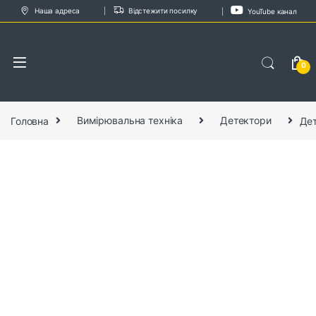
Skip to navigation
Skip to content
Наша адреса
Відстежити посилку
YouTube канал
0
Головна
Вимірювальна техніка
Детектори
Дет