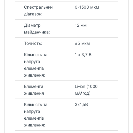
Спектральний
0-1500 мкм
діапазон:
Діаметр
12 мм
майданчика:
Точність:
±5 мкм
Кількість та
1 х 3,7 В
напруга
елементів
живлення:
Елементи
Li-ion (1000
живлення
мА*год)
Кількість та
3х1,5B
напруга
елементів
живлення: