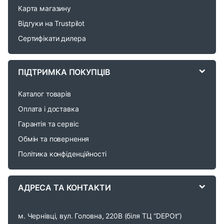
d
Карта магазину
Відгуки на Trustpilot
s
Сертифікати дилера
C
a
ПІДТРИМКА ПОКУПЦІВ
r
Каталог товарів
o
Оплата і доставка
Гарантія та сервіс
u
Обмін та повернення
s
Політика конфіденційності
e
АДРЕСА ТА КОНТАКТИ
l
м. Чернівці, вул. Головна, 220В (біля ТЦ “DEPOt”)